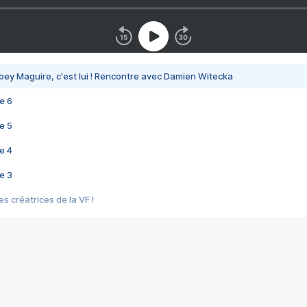
bey Maguire, c'est lui ! Rencontre avec Damien Witecka
e 6
e 5
e 4
e 3
s créatrices de la VF !
e 2
e 1
e Mektoub My Love arrive enfin ! Rencontre avec Shaïn Boumedine et Sal
i : après Toni en famille