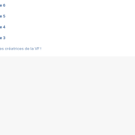
e 6
e 5
e 4
e 3
s créatrices de la VF !
e 2
e 1
e Mektoub My Love arrive enfin ! Rencontre avec Shaïn Boumedine et Sal
i : après Toni en famille
elle réalise le bouleversant Dites lui que je l'aime
ais ! Rencontre autour de Vie privée de Rebecca Zlotowski
 de Marguerite, Grave... Rencontre avec Ella Rumpf