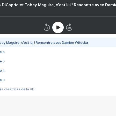
 DiCaprio et Tobey Maguire, c'est lui ! Rencontre avec Dam
bey Maguire, c'est lui ! Rencontre avec Damien Witecka
e 6
e 5
e 4
e 3
s créatrices de la VF !
e 2
e 1