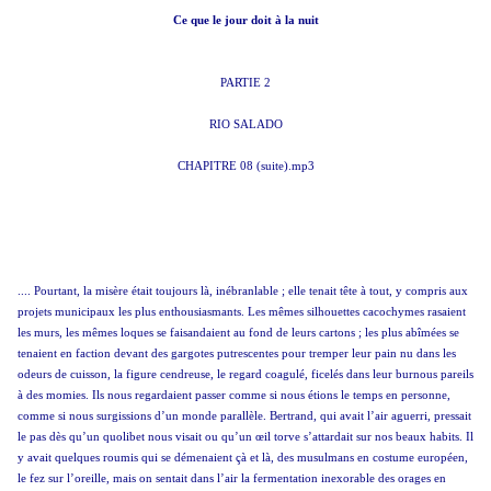
Ce que le jour doit à la nuit
PARTIE 2
RIO SALADO
CHAPITRE 08 (suite).mp3
.... Pourtant, la misère était toujours là, inébranlable ; elle tenait tête à tout, y compris aux
projets municipaux les plus enthousiasmants. Les mêmes silhouettes cacochymes rasaient
les murs, les mêmes loques se faisandaient au fond de leurs cartons ; les plus abîmées se
tenaient en faction devant des gargotes putrescentes pour tremper leur pain nu dans les
odeurs de cuisson, la figure cendreuse, le regard coagulé, ficelés dans leur burnous pareils
à des momies. Ils nous regardaient passer comme si nous étions le temps en personne,
comme si nous surgissions d’un monde parallèle. Bertrand, qui avait l’air aguerri, pressait
le pas dès qu’un quolibet nous visait ou qu’un œil torve s’attardait sur nos beaux habits. Il
y avait quelques roumis qui se démenaient çà et là, des musulmans en costume européen,
le fez sur l’oreille, mais on sentait dans l’air la fermentation inexorable des orages en