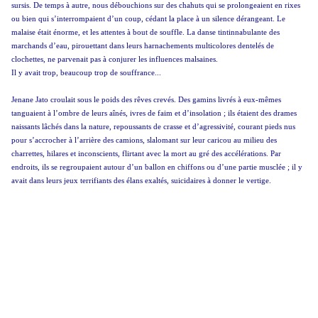
sursis. De temps à autre, nous débouchions sur des chahuts qui se prolongeaient en rixes
ou bien qui s’interrompaient d’un coup, cédant la place à un silence dérangeant. Le
malaise était énorme, et les attentes à bout de souffle. La danse tintinnabulante des
marchands d’eau, pirouettant dans leurs harnachements multicolores dentelés de
clochettes, ne parvenait pas à conjurer les influences malsaines.
Il y avait trop, beaucoup trop de souffrance...
Jenane Jato croulait sous le poids des rêves crevés. Des gamins livrés à eux-mêmes
tanguaient à l’ombre de leurs aînés, ivres de faim et d’insolation ; ils étaient des drames
naissants lâchés dans la nature, repoussants de crasse et d’agressivité, courant pieds nus
pour s’accrocher à l’arrière des camions, slalomant sur leur caricou au milieu des
charrettes, hilares et inconscients, flirtant avec la mort au gré des accélérations. Par
endroits, ils se regroupaient autour d’un ballon en chiffons ou d’une partie musclée ; il y
avait dans leurs jeux terrifiants des élans exaltés, suicidaires à donner le vertige.