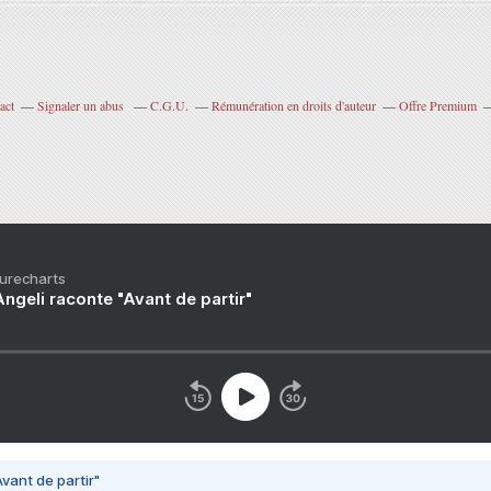
act
Signaler un abus
C.G.U.
Rémunération en droits d'auteur
Offre Premium
Purecharts
ngeli raconte "Avant de partir"
vant de partir"