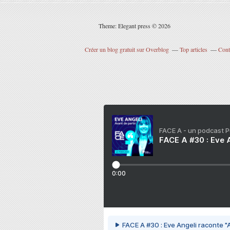
Theme: Elegant press © 2026
Créer un blog gratuit sur Overblog
Top articles
Cont
FACE A - un podcast 
FACE A #30 : Eve A
0:00
FACE A #30 : Eve Angeli raconte "A