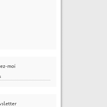
vez-moi
S
sletter