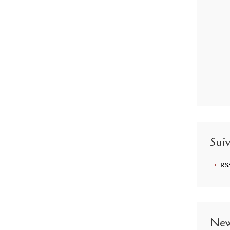
Sui
RS
New