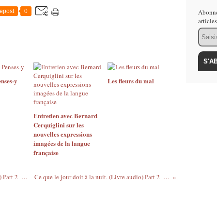
epost
0
Abonne
article
Email
nses-y
Les fleurs du mal
Entretien avec Bernard
Cerquiglini sur les
nouvelles expressions
imagées de la langue
française
Ce que le jour doit à la nuit. (Livre audio) Part 2 - Chap 8 (suite)
Ce que le jour doit à la nuit. (Livre audio) Part 2 - Chap 9 (suite)