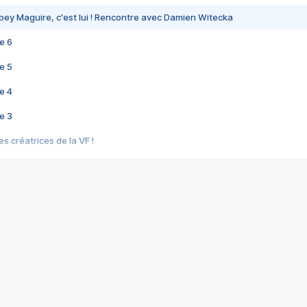
bey Maguire, c'est lui ! Rencontre avec Damien Witecka
e 6
e 5
e 4
e 3
s créatrices de la VF !
e 2
e 1
e Mektoub My Love arrive enfin ! Rencontre avec Shaïn Boumedine et Sal
i : après Toni en famille
elle réalise le bouleversant Dites lui que je l'aime
ais ! Rencontre autour de Vie privée de Rebecca Zlotowski