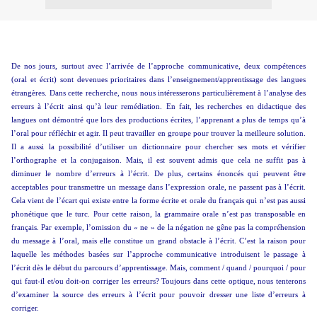
De nos jours, surtout avec l’arrivée de l’approche communicative, deux compétences
(oral et écrit) sont devenues prioritaires dans l’enseignement/apprentissage des langues
étrangères. Dans cette recherche, nous nous intéresserons particulièrement à l’analyse des
erreurs à l’écrit ainsi qu’à leur remédiation. En fait, les recherches en didactique des
langues ont démontré que lors des productions écrites, l’apprenant a plus de temps qu’à
l’oral pour réfléchir et agir. Il peut travailler en groupe pour trouver la meilleure solution.
Il a aussi la possibilité d’utiliser un dictionnaire pour chercher ses mots et vérifier
l’orthographe et la conjugaison. Mais, il est souvent admis que cela ne suffit pas à
diminuer le nombre d’erreurs à l’écrit. De plus, certains énoncés qui peuvent être
acceptables pour transmettre un message dans l’expression orale, ne passent pas à l’écrit.
Cela vient de l’écart qui existe entre la forme écrite et orale du français qui n’est pas aussi
phonétique que le turc. Pour cette raison, la grammaire orale n’est pas transposable en
français. Par exemple, l’omission du « ne » de la négation ne gêne pas la compréhension
du message à l’oral, mais elle constitue un grand obstacle à l’écrit. C’est la raison pour
laquelle les méthodes basées sur l’approche communicative introduisent le passage à
l’écrit dès le début du parcours d’apprentissage. Mais, comment / quand / pourquoi / pour
qui faut-il et/ou doit-on corriger les erreurs? Toujours dans cette optique, nous tenterons
d’examiner la source des erreurs à l’écrit pour pouvoir dresser une liste d’erreurs à
corriger.