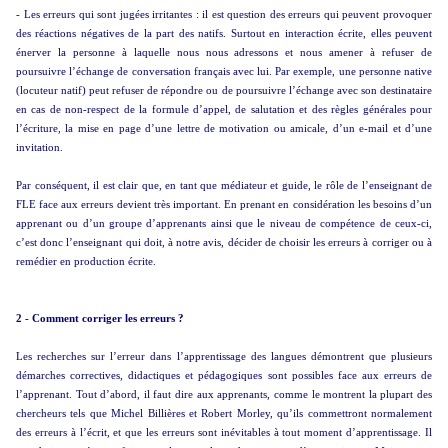
- Les erreurs qui sont jugées irritantes : il est question des erreurs qui peuvent provoquer
des réactions négatives de la part des natifs. Surtout en interaction écrite, elles peuvent
énerver la personne à laquelle nous nous adressons et nous amener à refuser de
poursuivre l’échange de conversation français avec lui. Par exemple, une personne native
(locuteur natif) peut refuser de répondre ou de poursuivre l’échange avec son destinataire
en cas de non-respect de la formule d’appel, de salutation et des règles générales pour
l’écriture, la mise en page d’une lettre de motivation ou amicale, d’un e-mail et d’une
invitation.
Par conséquent, il est clair que, en tant que médiateur et guide, le rôle de l’enseignant de
FLE face aux erreurs devient très important. En prenant en considération les besoins d’un
apprenant ou d’un groupe d’apprenants ainsi que le niveau de compétence de ceux-ci,
c’est donc l’enseignant qui doit, à notre avis, décider de choisir les erreurs à corriger ou à
remédier en production écrite.
2 - Comment corriger les erreurs ?
Les recherches sur l’erreur dans l’apprentissage des langues démontrent que plusieurs
démarches correctives, didactiques et pédagogiques sont possibles face aux erreurs de
l’apprenant. Tout d’abord, il faut dire aux apprenants, comme le montrent la plupart des
chercheurs tels que Michel Billières et Robert Morley, qu’ils commettront normalement
des erreurs à l’écrit, et que les erreurs sont inévitables à tout moment d’apprentissage. Il