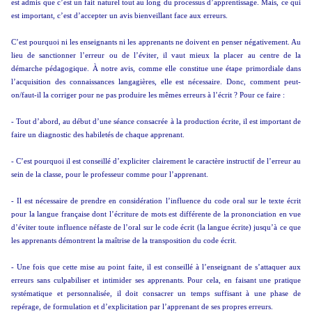
est admis que c’est un fait naturel tout au long du processus d’apprentissage. Mais, ce qui
est important, c’est d’accepter un avis bienveillant face aux erreurs.
C’est pourquoi ni les enseignants ni les apprenants ne doivent en penser négativement. Au
lieu de sanctionner l’erreur ou de l’éviter, il vaut mieux la placer au centre de la
démarche pédagogique. À notre avis, comme elle constitue une étape primordiale dans
l’acquisition des connaissances langagières, elle est nécessaire. Donc, comment peut-
on/faut-il la corriger pour ne pas produire les mêmes erreurs à l’écrit ? Pour ce faire :
- Tout d’abord, au début d’une séance consacrée à la production écrite, il est important de
faire un diagnostic des habiletés de chaque apprenant.
- C’est pourquoi il est conseillé d’expliciter clairement le caractère instructif de l’erreur au
sein de la classe, pour le professeur comme pour l’apprenant.
- Il est nécessaire de prendre en considération l’influence du code oral sur le texte écrit
pour la langue française dont l’écriture de mots est différente de la prononciation en vue
d’éviter toute influence néfaste de l’oral sur le code écrit (la langue écrite) jusqu’à ce que
les apprenants démontrent la maîtrise de la transposition du code écrit.
- Une fois que cette mise au point faite, il est conseillé à l’enseignant de s’attaquer aux
erreurs sans culpabiliser et intimider ses apprenants. Pour cela, en faisant une pratique
systématique et personnalisée, il doit consacrer un temps suffisant à une phase de
repérage, de formulation et d’explicitation par l’apprenant de ses propres erreurs.