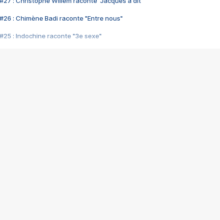
#27 : Christophe Willem raconte "Jacques a dit"
#26 : Chimène Badi raconte "Entre nous"
#25 : Indochine raconte "3e sexe"
#24 : Zaho raconte "C'est chelou"
#23 : Patrick Bruel raconte "Au café des délices"
#22 : Kyo raconte "Le chemin"
#21 : Nolwenn Leroy raconte "Cassé"
#20 : Patrick Hernandez raconte "Born to be alive"
#19 : Lorie raconte "Près de moi"
#18 : Michael Jones raconte "A nos actes manqués" (avec Jean-Jacque
#17 : Khaled raconte "Aïcha"
#16 : Corneille raconte "Parce qu'on vient de loin"
#15 : Indochine raconte "L'aventurier"