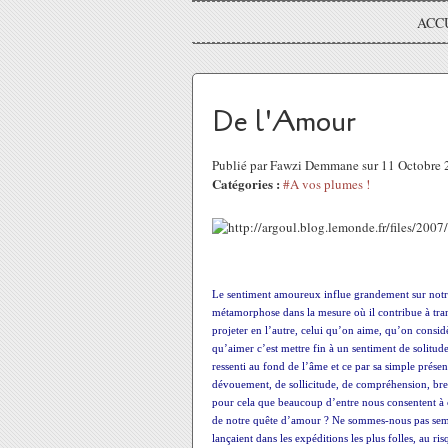
ACC
De l'Amour
Publié par Fawzi Demmane sur 11 Octobre
Catégories :
#A vos plumes !
Le sentiment amoureux influe grandement sur notre 
métamorphose dans la mesure où il contribue à trans
projeter en l’autre, celui qu’on aime, qu’on consi
qu’aimer c’est mettre fin à un sentiment de solitude
ressenti au fond de l’âme et ce par sa simple présen
dévouement, de sollicitude, de compréhension, bref 
pour cela que beaucoup d’entre nous consentent à co
de notre quête d’amour ? Ne sommes-nous pas sembla
lançaient dans les expéditions les plus folles, au ri