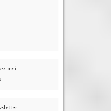
vez-moi
S
sletter