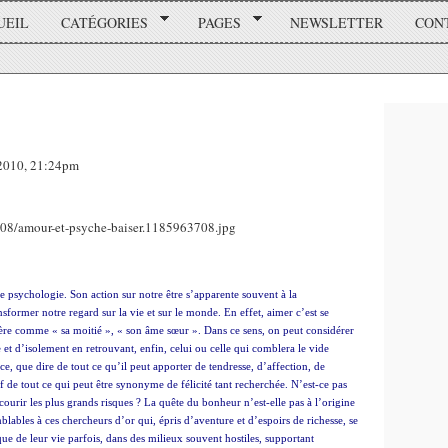
UEIL
CATÉGORIES
PAGES
NEWSLETTER
CON
 2010, 21:24pm
psychologie. Son action sur notre être s’apparente souvent à la
former notre regard sur la vie et sur le monde. En effet, aimer c’est se
dère comme « sa moitié », « son âme sœur ». Dans ce sens, on peut considérer
 et d’isolement en retrouvant, enfin, celui ou celle qui comblera le vide
ce, que dire de tout ce qu’il peut apporter de tendresse, d’affection, de
de tout ce qui peut être synonyme de félicité tant recherchée. N’est-ce pas
urir les plus grands risques ? La quête du bonheur n’est-elle pas à l’origine
bles à ces chercheurs d’or qui, épris d’aventure et d’espoirs de richesse, se
sque de leur vie parfois, dans des milieux souvent hostiles, supportant