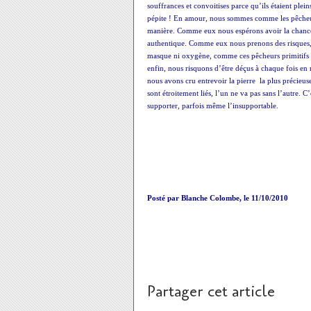
souffrances et convoitises parce qu’ils étaient ple
pépite ! En amour, nous sommes comme les pêcheur
manière. Comme eux nous espérons avoir la chance de
authentique. Comme eux nous prenons des risques, e
masque ni oxygène, comme ces pêcheurs primitifs 
enfin, nous risquons d’être déçus à chaque fois en 
nous avons cru entrevoir la pierre la plus précieu
sont étroitement liés, l’un ne va pas sans l’autre.
supporter, parfois même l’insupportable.
Posté par Blanche Colombe, le 11/10/2010
Partager cet article