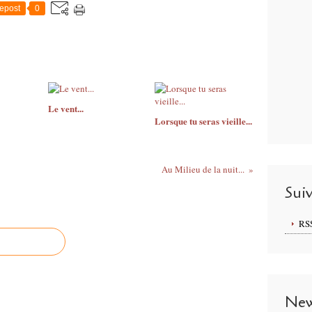
epost
0
Le vent...
Lorsque tu seras vieille...
Au Milieu de la nuit...
Sui
RS
New