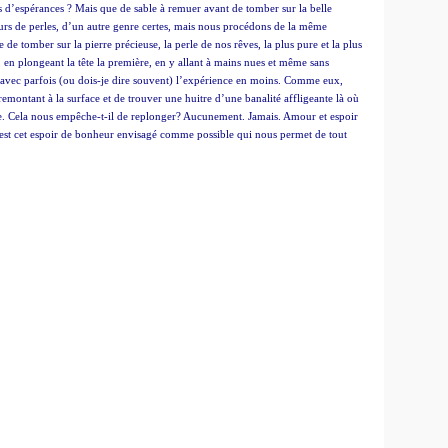
ins d’espérances ? Mais que de sable à remuer avant de tomber sur la belle
s de perles, d’un autre genre certes, mais nous procédons de la même
 tomber sur la pierre précieuse, la perle de nos rêves, la plus pure et la plus
n plongeant la tête la première, en y allant à mains nues et même sans
avec parfois (ou dois-je dire souvent) l’expérience en moins. Comme eux,
remontant à la surface et de trouver une huitre d’une banalité affligeante là où
se. Cela nous empêche-t-il de replonger? Aucunement. Jamais. Amour et espoir
 C’est cet espoir de bonheur envisagé comme possible qui nous permet de tout