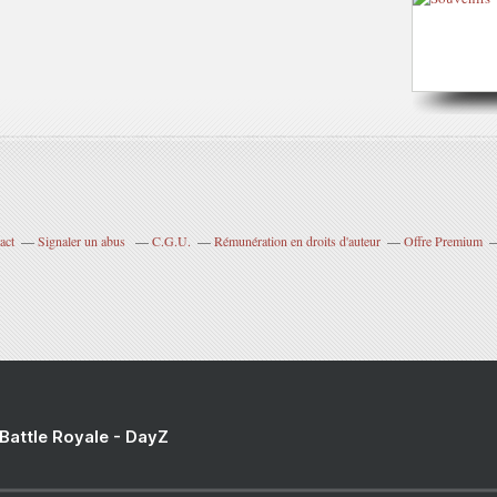
act
Signaler un abus
C.G.U.
Rémunération en droits d'auteur
Offre Premium
 Battle Royale - DayZ