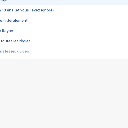
 a 13 ans (et vous l'avez ignoré)
e (littéralement)
im Rayan
 toutes les règles
s les jeux vidéo
us choquant de Rockstar ? - Le scandale BULLY
e plus moche de Steam
du RÊVE tourne au CAUCHEMAR
pendant 8 heures
it… à tort
umiliés par un jeu vidéo
ire - Final Fantasy 8