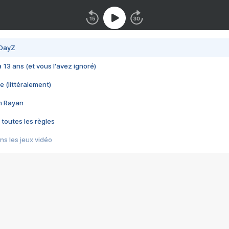
 DayZ
 a 13 ans (et vous l'avez ignoré)
e (littéralement)
im Rayan
 toutes les règles
s les jeux vidéo
us choquant de Rockstar ? - Le scandale BULLY
e plus moche de Steam
du RÊVE tourne au CAUCHEMAR
pendant 8 heures