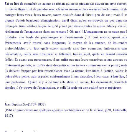
J'ai eu lieu de connaître un auteur de roman qui ne se piquait pas d'avoir un style correct,
ni même élégant, ni de peindre avec vérité les mœurs et les caractères des hommes, ni de
corriger leurs vices, leurs travers, toutes qualités dont il faisait peu de cas ; mais il se
piquait d'avoir beaucoup d'imagination, car il disait qu'on en trouvait un peu dans ses
ouvrages. Aussi était-ce la qualité qu'il prisait par dessus toutes les autres. Mais y avait-il
réellement de l'imagination dans ses romans ? Oh non ! L'imagination ne consiste pas à
produire une foule de personnages et d'événements ; il faut encore, quant aux
événements, avoir trouvé, sans longueurs, le moyen de les amener, de les rendre
vraisemblables ; il faut qu'ils soient naturels sans être communs, intéressants sans
déclamation, neufs sans bizarrerie, et tellement liés au sujet, qu'ils en fassent ressortir
l'effet. Et quant aux personnages, il ne suffit pas que leurs caractères soient atroces ou
divinement parfaits, ou qu'ils aient des goûts et des travers comme on n'en a point ; mais
ils doivent frapper par leur ressemblance avec la nature, être utiles à l'action, valoir la
peine d'être peints, agir et parler conformément à leur caractère, à leur sexe, à leur âge, à
leur profession. Quand il y a de tout cela dans un roman, les événements fussent-ils
simples, il s'y trouve de l'imagination, et celle-là seule est une qualité rare et précieuse.
Jean Baptiste Say(1767-1832)
(Petit volume contenant quelques aperçus des hommes et de la société, p.30, Deterville,
1817)