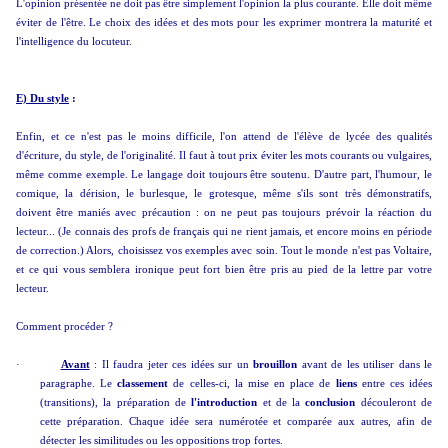
L'opinion présentée ne doit pas être simplement l'opinion la plus courante. Elle doit même
éviter de l'être. Le choix des idées et des mots pour les exprimer montrera la maturité et
l'intelligence du locuteur.
E) Du style
:
Enfin, et ce n'est pas le moins difficile, l'on attend de l'élève de lycée des qualités
d'écriture, du style, de l'originalité. Il faut à tout prix éviter les mots courants ou vulgaires,
même comme exemple. Le langage doit toujours être soutenu. D'autre part, l'humour, le
comique, la dérision, le burlesque, le grotesque, même s'ils sont très démonstratifs,
doivent être maniés avec précaution : on ne peut pas toujours prévoir la réaction du
lecteur... (Je connais des profs de français qui ne rient jamais, et encore moins en période
de correction.) Alors, choisissez vos exemples avec soin. Tout le monde n'est pas Voltaire,
et ce qui vous semblera ironique peut fort bien être pris au pied de la lettre par votre
lecteur.
Comment procéder ?
·
Avant
: Il faudra jeter ces idées sur un
brouillon
avant de les utiliser dans le
paragraphe. Le
classement
de celles-ci, la mise en place de
liens
entre ces idées
(transitions), la préparation de
l'introduction
et de la
conclusion
découleront de
cette préparation. Chaque idée sera numérotée et comparée aux autres, afin de
détecter les similitudes ou les oppositions trop fortes.