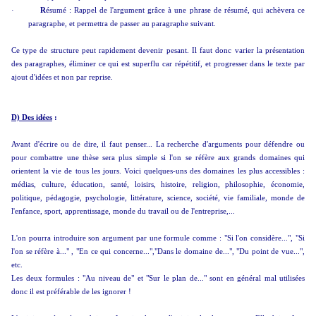
·
R
ésumé : Rappel de l'argument grâce à une phrase de résumé, qui achèvera ce
paragraphe, et permettra de passer au paragraphe suivant.
Ce type de structure peut rapidement devenir pesant. Il faut donc varier la présentation
des paragraphes, éliminer ce qui est superflu car répétitif, et progresser dans le texte par
ajout d'idées et non par reprise.
D) Des idées
:
Avant d'écrire ou de dire, il faut penser... La recherche d'arguments pour défendre ou
pour combattre une thèse sera plus simple si l'on se réfère aux grands domaines qui
orientent la vie de tous les jours. Voici quelques-uns des domaines les plus accessibles :
médias, culture, éducation, santé, loisirs, histoire, religion, philosophie, économie,
politique, pédagogie, psychologie, littérature, science, société, vie familiale, monde de
l'enfance, sport, apprentissage, monde du travail ou de l'entreprise,...
L'on pourra introduire son argument par une formule comme : "Si l'on considère...", "Si
l'on se réfère à..." , "En ce qui concerne...","Dans le domaine de...", "Du point de vue...",
etc.
Les deux formules : "Au niveau de" et "Sur le plan de..." sont en général mal utilisées
donc il est préférable de les ignorer !