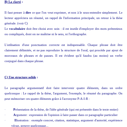
B) La clarté
:
Il faut penser à
dire
ce que l'on veut exprimer, et non à le sous-entendre simplement. Le
lecteur appréciera un résumé, un rappel de l'information principale, un retour à la thèse
générale. (voir C)
Le
vocabulaire
doit être choisi avec soin : il est inutile d'employer des mots prétentieux
ou compliqués, dont on ne maîtrise ni le sens, ni l'orthographe.
L'utilisation d'une ponctuation correcte est indispensable. Chaque phrase doit être
clairement délimitée, et ne pas reproduire la structure de l'oral, qui procède par ajout de
morceaux de phrases et de pauses. Il est évident qu'il faudra (au moins) un verbe
conjugué dans chaque phrase.
C) Une structure solide
:
Le paragraphe argumentatif doit faire intervenir quatre éléments, dans un ordre
quelconque : Le rappel de la thèse, l'argument, l'exemple, le résumé du paragraphe. On
peut mémoriser ces quatre éléments grâce à l'acronyme P-A-I-R :
·
P
résentation de la thèse, de l'idée générale (qui est présentée dans le texte entier)
·
A
rgument : expression de l'opinion à faire passer dans ce paragraphe particulier
·
I
llustration : exemple concret, citation, statistique, argument d'autorité, expérience
vécue, preuve quelconque...