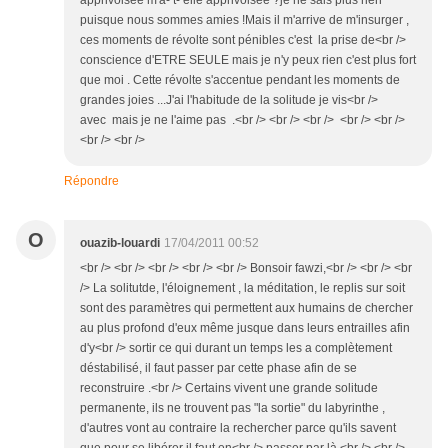
apprivoisée m'a- t- elle apprivoisée ?je ne sais plus rien
puisque nous sommes amies !Mais il m'arrive de m'insurger ,
ces moments de révolte sont pénibles c'est la prise de<br />
conscience d'ETRE SEULE mais je n'y peux rien c'est plus fort
que moi . Cette révolte s'accentue pendant les moments de
grandes joies ...J'ai l'habitude de la solitude je vis<br />
avec mais je ne l'aime pas .<br /> <br /> <br /> <br /> <br />
<br /> <br />
Répondre
O
ouazib-louardi
17/04/2011 00:52
<br /> <br /> <br /> <br /> <br /> Bonsoir fawzi,<br /> <br /> <br
/> La solitutde, l'éloignement , la méditation, le replis sur soit
sont des paramètres qui permettent aux humains de chercher
au plus profond d'eux même jusque dans leurs entrailles afin
d'y<br /> sortir ce qui durant un temps les a complètement
déstabilisé, il faut passer par cette phase afin de se
reconstruire .<br /> Certains vivent une grande solitude
permanente, ils ne trouvent pas "la sortie" du labyrinthe ,
d'autres vont au contraire la rechercher parce qu'ils savent