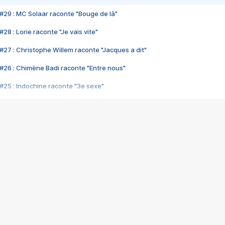
#29 : MC Solaar raconte "Bouge de là"
28 : Lorie raconte "Je vais vite"
#27 : Christophe Willem raconte "Jacques a dit"
#26 : Chimène Badi raconte "Entre nous"
#25 : Indochine raconte "3e sexe"
#24 : Zaho raconte "C'est chelou"
#23 : Patrick Bruel raconte "Au café des délices"
#22 : Kyo raconte "Le chemin"
#21 : Nolwenn Leroy raconte "Cassé"
#20 : Patrick Hernandez raconte "Born to be alive"
#19 : Lorie raconte "Près de moi"
#18 : Michael Jones raconte "A nos actes manqués" (avec Jean-Jacque