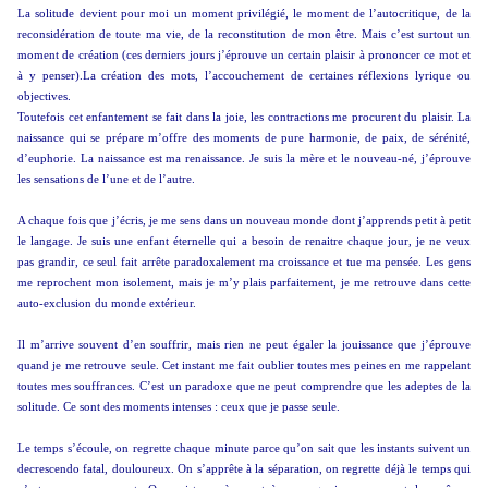
La solitude devient pour moi un moment privilégié, le moment de l’autocritique, de la
reconsidération de toute ma vie, de la reconstitution de mon être. Mais c’est surtout un
moment de création (ces derniers jours j’éprouve un certain plaisir à prononcer ce mot et
à y penser).La création des mots, l’accouchement de certaines réflexions lyrique ou
objectives.
Toutefois cet enfantement se fait dans la joie, les contractions me procurent du plaisir. La
naissance qui se prépare m’offre des moments de pure harmonie, de paix, de sérénité,
d’euphorie. La naissance est ma renaissance. Je suis la mère et le nouveau-né, j’éprouve
les sensations de l’une et de l’autre.
A chaque fois que j’écris, je me sens dans un nouveau monde dont j’apprends petit à petit
le langage. Je suis une enfant éternelle qui a besoin de renaitre chaque jour, je ne veux
pas grandir, ce seul fait arrête paradoxalement ma croissance et tue ma pensée. Les gens
me reprochent mon isolement, mais je m’y plais parfaitement, je me retrouve dans cette
auto-exclusion du monde extérieur.
Il m’arrive souvent d’en souffrir, mais rien ne peut égaler la jouissance que j’éprouve
quand je me retrouve seule. Cet instant me fait oublier toutes mes peines en me rappelant
toutes mes souffrances. C’est un paradoxe que ne peut comprendre que les adeptes de la
solitude. Ce sont des moments intenses : ceux que je passe seule.
Le temps s’écoule, on regrette chaque minute parce qu’on sait que les instants suivent un
decrescendo fatal, douloureux. On s’apprête à la séparation, on regrette déjà le temps qui