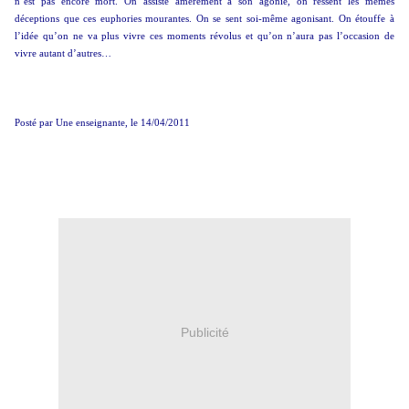
n’est pas encore mort. On assiste amèrement à son agonie, on ressent les mêmes
déceptions que ces euphories mourantes. On se sent soi-même agonisant. On étouffe à
l’idée qu’on ne va plus vivre ces moments révolus et qu’on n’aura pas l’occasion de
vivre autant d’autres…
Posté par Une enseignante, le 14/04/2011
Publicité