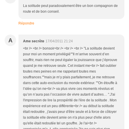
La solitude peut paradoxalement être un bon compagnon de
route et de bon conseil.
Répondre
A
Ame secrète
17/04/2011 21:24
<br /> <br /> bonsoir<br /> <br /> <br /> "La solitude devient
pour moi un moment privilégié""Il m’arrive souvent d’en
souffrir, mais rien ne peut égaler la jouissance que j’éprouve
quand je me retrouve seule. Cet instant me<br /> fait oublier
toutes mes peines en me rappelant toutes mes
souffrances.""mais je m’y plais parfaitement, je me retrouve
dans cette auto-exclusion du monde extérieur. ""On étouffe à
l’idée qu’on ne<br /> va plus vivre ces moments révolus et
qu’on n’aura pas l’occasion de vivre autant d’autres… ".J'ai
l'impression de lire la prospérité de l'ère de la solitude . Mon
expérience est un peu différente<br /> au début la solitude
était redoutée , j'avais peur d'être seule et à force de côtoyer
la solitude elle devient amie on n'a plus peur d'elle alors
qu'elle était redoutée tel un gouffre. Je l'ai<br />