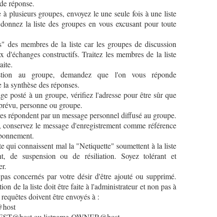
 de réponse.
 plusieurs groupes, envoyez le une seule fois à une liste
onnez la liste des groupes en vous excusant pour toute
 des membres de la liste car les groupes de discussion
ux d'échanges constructifs. Traitez les membres de la liste
aite.
ion au groupe, demandez que l'on vous réponde
 la synthèse des réponses.
posté à un groupe, vérifiez l'adresse pour être sûr que
e prévu, personne ou groupe.
aires répondent par un message personnel diffusé au groupe.
conservez le message d'enregistrement comme référence
abonnement.
te qui connaissent mal la "Netiquette" soumettent à la liste
, de suspension ou de résiliation. Soyez tolérant et
er.
as concernés par votre désir d'être ajouté ou supprimé.
on de la liste doit être faite à l'administrateur et non pas à
 requêtes doivent être envoyés à :
host
EST@host ou listname-OWNER@host