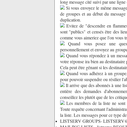
long message cité suivi par une ligne
Si vous envoyez le même message à
de groupes et au début du message d
duplication.
Evitez de "descendre en flammes"
sont "publics" et censés être des lie
comme vous aimeriez que l'on vous tr
Quand vous posez une quest
personnellement et envoyez au groupe
Quand vous répondez à un message 
votre réponse ira bien au destinatair
Cela peut être gênant si les destinat
Quand vous adhérez à un groupe, 
pour pouvoir suspendre ou résilier l'
Il arrive que des abonnés à une lis
entière des demandes d'abonnement
conseillez les plutôt que de les critiqu
Les membres de la liste ne sont p
Toute requête concernant l'administrati
la liste. Les messages pour ce type de
LISTSERV GROUPS- LISTSERV@
MAILING LISTS - listname-REQU