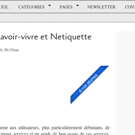
UEIL
CATÉGORIES
PAGES
NEWSLETTER
CON
savoir-vivre et Netiquette
10, 00:29am
nir aux utilisateurs, plus particulièrement débutants, de
incipaux services et un guide de bon usage de ces services.