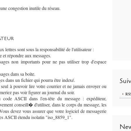
à une congestion inutile du réseau.
SATEUR
 lettres sont sous la responsabilité de l'utilisateur :
e et répondre aux messages.
ges non importants pour ne pas utiliser trop d'espace
ges dans sa boîte.
Sui
s dans un fichier qui pourra être indexé.
eul à pouvoir lire votre courrier et ne jamais envoyer ou
eriez pas voir figurer au journal du soir.
RS
u code ASCII dans l'en-tête du message : expéditeur,
vivement conseill� d'utiliser, dans le corps du message, les
. Vous devez vous assurer que votre logiciel de messagerie
ères ASCII étendu isolatin "iso_8859_1".
New