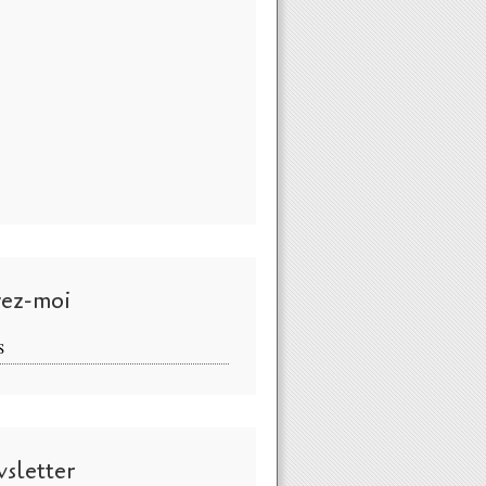
vez-moi
S
sletter