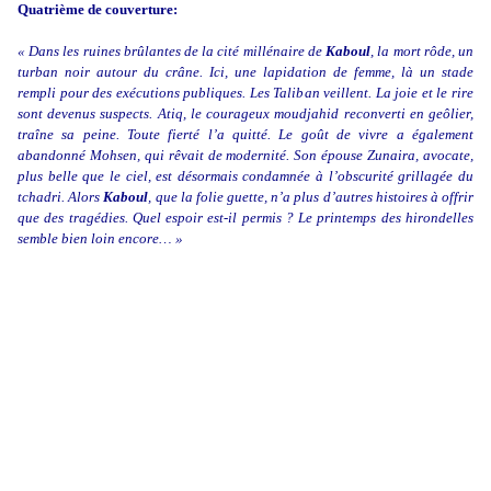
Quatrième de couverture:
« Dans les ruines brûlantes de la cité millénaire de
Kaboul
, la mort rôde, un
turban noir autour du crâne. Ici, une lapidation de femme, là un stade
rempli pour des exécutions publiques. Les Taliban veillent. La joie et le rire
sont devenus suspects. Atiq, le courageux moudjahid reconverti en geôlier,
traîne sa peine. Toute fierté l’a quitté. Le goût de vivre a également
abandonné Mohsen, qui rêvait de modernité. Son épouse Zunaira, avocate,
plus belle que le ciel, est désormais condamnée à l’obscurité grillagée du
tchadri. Alors
Kaboul
, que la folie guette, n’a plus d’autres histoires à offrir
que des tragédies. Quel espoir est-il permis ? Le printemps des hirondelles
semble bien loin encore… »