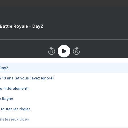
 Battle Royale - DayZ
 DayZ
 a 13 ans (et vous l'avez ignoré)
e (littéralement)
im Rayan
 toutes les règles
s les jeux vidéo