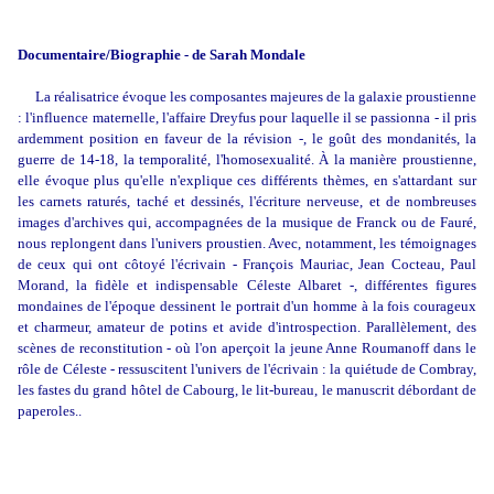
Documentaire/Biographie - de Sarah Mondale
La réalisatrice évoque les composantes majeures de la galaxie proustienne
: l'influence maternelle, l'affaire Dreyfus pour laquelle il se passionna - il pris
ardemment position en faveur de la révision -, le goût des mondanités, la
guerre de 14-18, la temporalité, l'homosexualité. À la manière proustienne,
elle évoque plus qu'elle n'explique ces différents thèmes, en s'attardant sur
les carnets raturés, taché et dessinés, l'écriture nerveuse, et de nombreuses
images d'archives qui, accompagnées de la musique de Franck ou de Fauré,
nous replongent dans l'univers proustien. Avec, notamment, les témoignages
de ceux qui ont côtoyé l'écrivain - François Mauriac, Jean Cocteau, Paul
Morand, la fidèle et indispensable Céleste Albaret -, différentes figures
mondaines de l'époque dessinent le portrait d'un homme à la fois courageux
et charmeur, amateur de potins et avide d'introspection. Parallèlement, des
scènes de reconstitution - où l'on aperçoit la jeune Anne Roumanoff dans le
rôle de Céleste - ressuscitent l'univers de l'écrivain : la quiétude de Combray,
les fastes du grand hôtel de Cabourg, le lit-bureau, le manuscrit débordant de
paperoles..