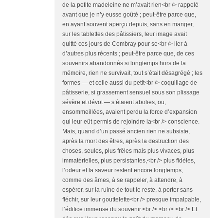
de la petite madeleine ne m’avait rien<br /> rappelé
avant que je n’y eusse goûté ; peut-être parce que,
en ayant souvent aperçu depuis, sans en manger,
sur les tablettes des pâtissiers, leur image avait
quitté ces jours de Combray pour se<br /> lier à
d’autres plus récents ; peut-être parce que, de ces
souvenirs abandonnés si longtemps hors de la
mémoire, rien ne survivait, tout s’était désagrégé ; les
formes — et celle aussi du petit<br /> coquillage de
pâtisserie, si grassement sensuel sous son plissage
sévère et dévot — s’étaient abolies, ou,
ensommeillées, avaient perdu la force d’expansion
qui leur eût permis de rejoindre la<br /> conscience.
Mais, quand d’un passé ancien rien ne subsiste,
après la mort des êtres, après la destruction des
choses, seules, plus frêles mais plus vivaces, plus
immatérielles, plus persistantes,<br /> plus fidèles,
l’odeur et la saveur restent encore longtemps,
comme des âmes, à se rappeler, à attendre, à
espérer, sur la ruine de tout le reste, à porter sans
fléchir, sur leur gouttelette<br /> presque impalpable,
l’édifice immense du souvenir.<br /> <br /> <br /> Et