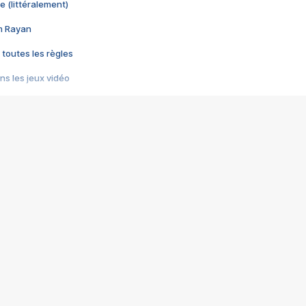
e (littéralement)
im Rayan
 toutes les règles
s les jeux vidéo
us choquant de Rockstar ? - Le scandale BULLY
e plus moche de Steam
du RÊVE tourne au CAUCHEMAR
pendant 8 heures
it… à tort
umiliés par un jeu vidéo
ire - Final Fantasy 8
ti un empire - Age of Empires
story DOFUS