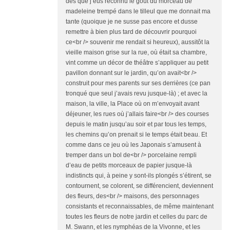
dès que j’eus reconnu le goût du morceau de
madeleine trempé dans le tilleul que me donnait ma
tante (quoique je ne susse pas encore et dusse
remettre à bien plus tard de découvrir pourquoi
ce<br /> souvenir me rendait si heureux), aussitôt la
vieille maison grise sur la rue, où était sa chambre,
vint comme un décor de théâtre s’appliquer au petit
pavillon donnant sur le jardin, qu’on avait<br />
construit pour mes parents sur ses derrières (ce pan
tronqué que seul j’avais revu jusque-là) ; et avec la
maison, la ville, la Place où on m’envoyait avant
déjeuner, les rues où j’allais faire<br /> des courses
depuis le matin jusqu’au soir et par tous les temps,
les chemins qu’on prenait si le temps était beau. Et
comme dans ce jeu où les Japonais s’amusent à
tremper dans un bol de<br /> porcelaine rempli
d’eau de petits morceaux de papier jusque-là
indistincts qui, à peine y sont-ils plongés s’étirent, se
contournent, se colorent, se différencient, deviennent
des fleurs, des<br /> maisons, des personnages
consistants et reconnaissables, de même maintenant
toutes les fleurs de notre jardin et celles du parc de
M. Swann, et les nymphéas de la Vivonne, et les