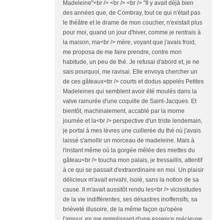
Madeleine"<br /> <br /> <br /> "II y avait déjà bien
des années que, de Combray, tout ce qui n'était pas
le théâtre et le drame de mon coucher, n'existait plus
pour moi, quand un jour d'hiver, comme je rentrais à
la maison, ma<br /> mère, voyant que j'avais froid,
me proposa de me faire prendre, contre mon
habitude, un peu de thé. Je refusai d'abord et, je ne
sais pourquoi, me ravisai. Elle envoya chercher un
de ces gâteaux<br /> courts et dodus appelés Petites
Madeleines qui semblent avoir été moulés dans la
valve rainurée d'une coquille de Saint-Jacques. Et
bientôt, machinalement, accablé par la morne
journée et la<br /> perspective d'un triste lendemain,
je portai à mes lèvres une cuillerée du thé où j'avais
laissé s'amollir un morceau de madeleine. Mais à
l'instant même où la gorgée mêlée des miettes du
gâteau<br /> toucha mon palais, je tressaillis, attentif
à ce qui se passait d'extraordinaire en moi. Un plaisir
délicieux m'avait envahi, isolé, sans la notion de sa
cause. II m'avait aussitôt rendu les<br /> vicissitudes
de la vie indifférentes, ses désastres inoffensifs, sa
brièveté illusoire, de la même façon qu'opère
l'amour, en me remplissant d'une essence précieuse