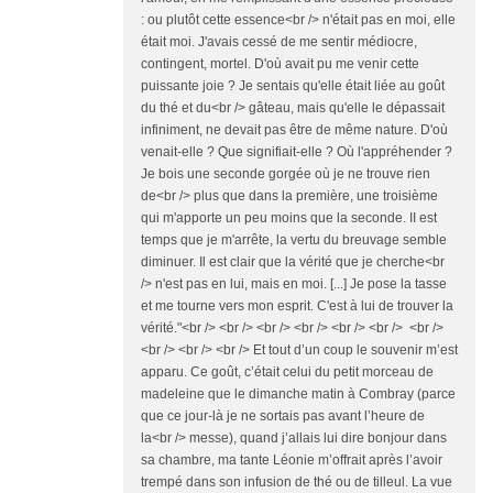
: ou plutôt cette essence<br /> n'était pas en moi, elle
était moi. J'avais cessé de me sentir médiocre,
contingent, mortel. D'où avait pu me venir cette
puissante joie ? Je sentais qu'elle était liée au goût
du thé et du<br /> gâteau, mais qu'elle le dépassait
infiniment, ne devait pas être de même nature. D'où
venait-elle ? Que signifiait-elle ? Où l'appréhender ?
Je bois une seconde gorgée où je ne trouve rien
de<br /> plus que dans la première, une troisième
qui m'apporte un peu moins que la seconde. II est
temps que je m'arrête, la vertu du breuvage semble
diminuer. Il est clair que la vérité que je cherche<br
/> n'est pas en lui, mais en moi. [...] Je pose la tasse
et me tourne vers mon esprit. C'est à lui de trouver la
vérité."<br /> <br /> <br /> <br /> <br /> <br /> <br />
<br /> <br /> <br /> Et tout d’un coup le souvenir m’est
apparu. Ce goût, c’était celui du petit morceau de
madeleine que le dimanche matin à Combray (parce
que ce jour-là je ne sortais pas avant l’heure de
la<br /> messe), quand j’allais lui dire bonjour dans
sa chambre, ma tante Léonie m’offrait après l’avoir
trempé dans son infusion de thé ou de tilleul. La vue