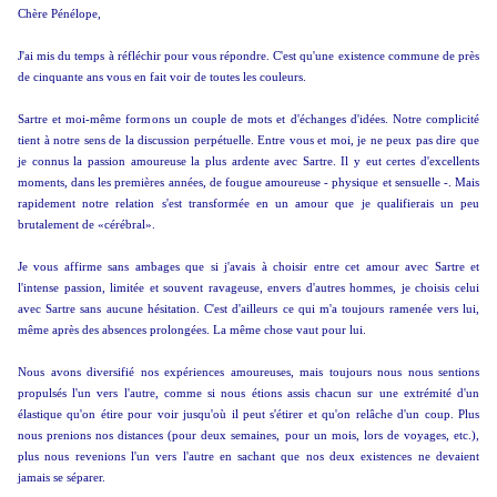
Chère Pénélope,
J'ai mis du temps à réfléchir pour vous répondre. C'est qu'une existence commune de près
de cinquante ans vous en fait voir de toutes les couleurs.
Sartre et moi-même formons un couple de mots et d'échanges d'idées. Notre complicité
tient à notre sens de la discussion perpétuelle. Entre vous et moi, je ne peux pas dire que
je connus la passion amoureuse la plus ardente avec Sartre. Il y eut certes d'excellents
moments, dans les premières années, de fougue amoureuse - physique et sensuelle -. Mais
rapidement notre relation s'est transformée en un amour que je qualifierais un peu
brutalement de «cérébral».
Je vous affirme sans ambages que si j'avais à choisir entre cet amour avec Sartre et
l'intense passion, limitée et souvent ravageuse, envers d'autres hommes, je choisis celui
avec Sartre sans aucune hésitation. C'est d'ailleurs ce qui m'a toujours ramenée vers lui,
même après des absences prolongées. La même chose vaut pour lui.
Nous avons diversifié nos expériences amoureuses, mais toujours nous nous sentions
propulsés l'un vers l'autre, comme si nous étions assis chacun sur une extrémité d'un
élastique qu'on étire pour voir jusqu'où il peut s'étirer et qu'on relâche d'un coup. Plus
nous prenions nos distances (pour deux semaines, pour un mois, lors de voyages, etc.),
plus nous revenions l'un vers l'autre en sachant que nos deux existences ne devaient
jamais se séparer.