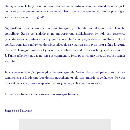
Nous prenions le large, tout en restant sur la rive de notre amour. Paradoxal, non? Je parle
au passé, parce que maintenant nous nous faisons vieux… et que nous sommes plus sages,
vieillesse et maladie obligent!
Aujourd'hui, nous vivons un amour tranquille, riche de nos décennies de franche
complicité. Sartre est malade et ne supporte que difficilement de voir son existence
péricliter dans la douleur et la dégénérescence. Je l'accompagne dans sa souffrance et son
combat pour faire naître les dernières idées de sa vie, non sans avoir moi-même la gorge
serrée. Je l'imagine mourir et je sens une douleur incurable m'étouffer jusqu'à en mourir.
Je l'aime tellement que je ne sais pas comment je ferai pour lui survivre, s'il est le premier
à quitter.
Je m'aperçois que j'ai parlé plus de moi que de Sartre. J'ai aussi parlé plus de nos
sentiments profonds que des détails quotidiens ou de son attitude superficielle. Je vous
invite donc à me poser des questions plus précises, si le coeur vous en dit.
En vous souhaitant un amour aussi intense que le nôtre,
Simone de Beauvoir