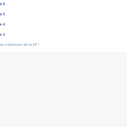
e 6
e 5
e 4
e 3
s créatrices de la VF !
e 2
e 1
e Mektoub My Love arrive enfin ! Rencontre avec Shaïn Boumedine et Sal
i : après Toni en famille
elle réalise le bouleversant Dites lui que je l'aime
ais ! Rencontre autour de Vie privée de Rebecca Zlotowski
 de Marguerite, Grave... Rencontre avec Ella Rumpf
 Les Rêveurs, un film intime sur la santé mentale