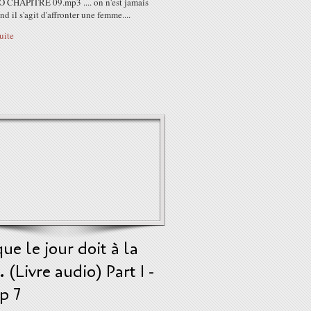
CHAPITRE 09.mp3 .... on n'est jamais
nd il s'agit d'affronter une femme....
suite
ue le jour doit à la
. (Livre audio) Part 1 -
p 7