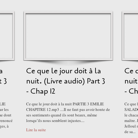
a
Ce que le jour doit à la
Ce q
t 3
nuit. (Livre audio) Part 3
nuit
- Chap 12
- Ch
ILIE
Ce que le jour doit à la nuit PARTIE 3 EMILIE
Ce que l
r les
CHAPITRE 12.mp3 ....Il ne faut pas avoir honte de
SALADO 
ame dont
ses sentiments quand ils sont beaux, même
le chaca
 renoncé
lorsqu’ils nous semblent injustes....
maître. 
ges, à
Jelloul 
Lire la suite
de sa...