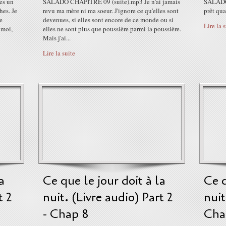
es un
SALADO CHAPITRE 09 (suite).mp3 Je n'ai jamais
SALADO 
hes. Je
revu ma mère ni ma soeur. J'ignore ce qu'elles sont
prêt qua
e
devenues, si elles sont encore de ce monde ou si
Lire la 
 moi,
elles ne sont plus que poussière parmi la poussière.
Mais j'ai...
Lire la suite
a
Ce que le jour doit à la
Ce q
t 2
nuit. (Livre audio) Part 2
nuit
- Chap 8
Cha