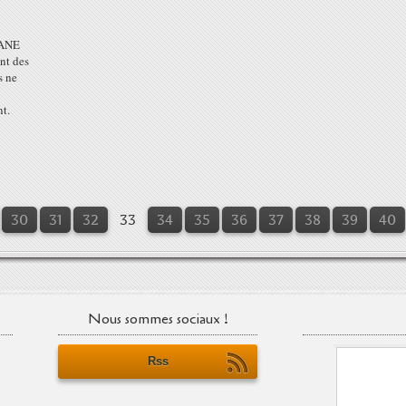
NANE
nt des
s ne
t.
10
20
30
31
32
33
34
35
36
37
38
39
40
Nous sommes sociaux !
Rss