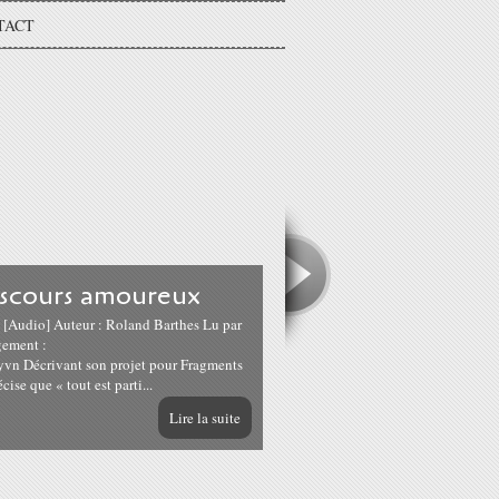
TACT
iscours amoureux
 [Audio] Auteur : Roland Barthes Lu par
gement :
pyvn Décrivant son projet pour Fragments
ise que « tout est parti...
Lire la suite