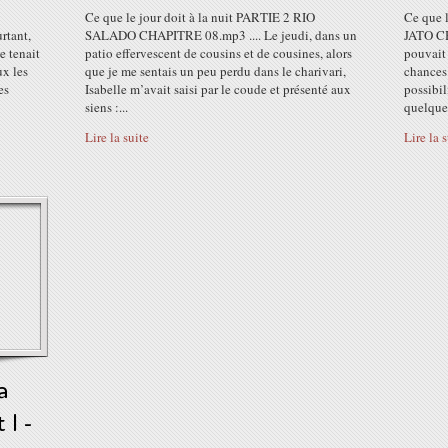
Ce que le jour doit à la nuit PARTIE 2 RIO
Ce que 
rtant,
SALADO CHAPITRE 08.mp3 .... Le jeudi, dans un
JATO CH
le tenait
patio effervescent de cousins et de cousines, alors
pouvait 
ux les
que je me sentais un peu perdu dans le charivari,
chances 
es
Isabelle m’avait saisi par le coude et présenté aux
possibil
siens :...
quelque.
Lire la suite
Lire la 
a
 1 -