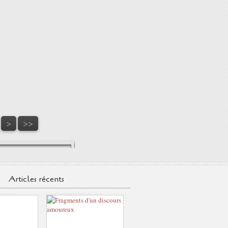
50
60
70
>
>>
Articles récents