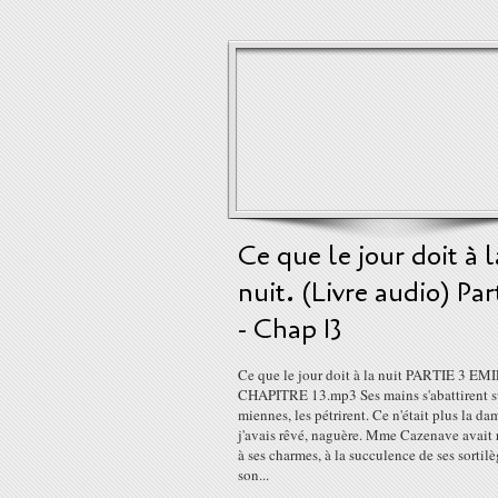
Ce que le jour doit à l
nuit. (Livre audio) Par
- Chap 13
Ce que le jour doit à la nuit PARTIE 3 EM
CHAPITRE 13.mp3 Ses mains s'abattirent su
miennes, les pétrirent. Ce n'était plus la d
j'avais rêvé, naguère. Mme Cazenave avait
à ses charmes, à la succulence de ses sortilè
son...