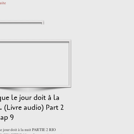
suite
ue le jour doit à la
. (Livre audio) Part 2
hap 9
e jour doit à la nuit PARTIE 2 RIO