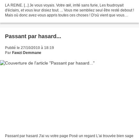
LA REINE. [...] Je vous voyais. Votre œil, irrité sans furie, Les foudroyait
d'éclairs, et vous leur disiez tout. ... Vous me sembliez seul être resté debout !
Mais où donc avez-vous appris toutes ces choses ! D'où vient que vous
savez les effets et les...
Passant par hasard...
Publié le 27/10/2010 à 18:19
Par
Fawzi Demmane
Passant par hasard J'ai vu votre page Posé un regard L'ai trouvée bien sage