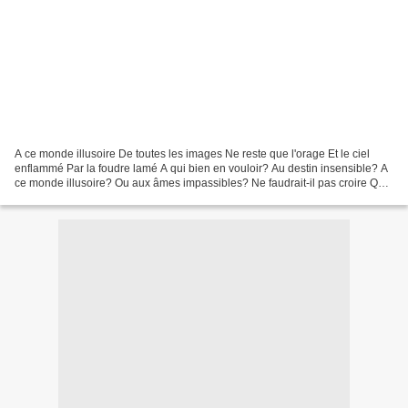
A ce monde illusoire De toutes les images Ne reste que l'orage Et le ciel
enflammé Par la foudre lamé A qui bien en vouloir? Au destin insensible? A
ce monde illusoire? Ou aux âmes impassibles? Ne faudrait-il pas croire Que
ceux qu'on prend pour cible...