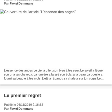
Par
Fawzi Demmane
L'essence des anges Le ciel a offert son bleu à tes yeux Le soleil a légué
son or à tes cheveux. La lumière a laissé son éclat à ta peau La poésie a
fourni sa beauté à tes mots. L’été a répandu sa chaleur sur ton corps Le
parfum a honoré de ses arômes...
Le premier regret
Publié le 06/11/2010 à 16:52
Par
Fawzi Demmane