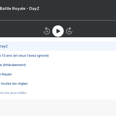
 Battle Royale - DayZ
 DayZ
 a 13 ans (et vous l'avez ignoré)
e (littéralement)
im Rayan
 toutes les règles
s les jeux vidéo
us choquant de Rockstar ? - Le scandale BULLY
e plus moche de Steam