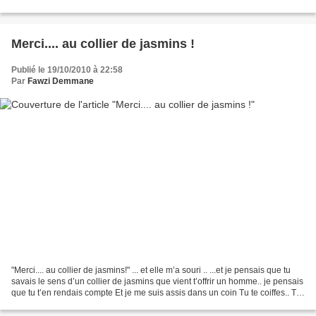
ont tant de douceur Qu'ils...
Merci.... au collier de jasmins !
Publié le 19/10/2010 à 22:58
Par
Fawzi Demmane
"Merci.... au collier de jasmins!" ... et elle m’a souri .. ...et je pensais que tu
savais le sens d’un collier de jasmins que vient t’offrir un homme.. je pensais
que tu t’en rendais compte Et je me suis assis dans un coin Tu te coiffes.. Tu
t’asperges...