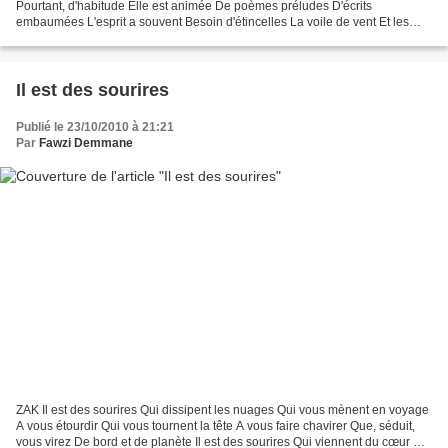
Pourtant, d'habitude Elle est animée De poèmes préludes D'écrits
embaumées L'esprit a souvent Besoin d'étincelles La voile de vent Et les
mets de sel Blanche COLOMBE
Il est des sourires
Publié le 23/10/2010 à 21:21
Par
Fawzi Demmane
ZAK Il est des sourires Qui dissipent les nuages Qui vous mènent en voyage
A vous étourdir Qui vous tournent la tête A vous faire chavirer Que, séduit,
vous virez De bord et de planète Il est des sourires Qui viennent du cœur Qui