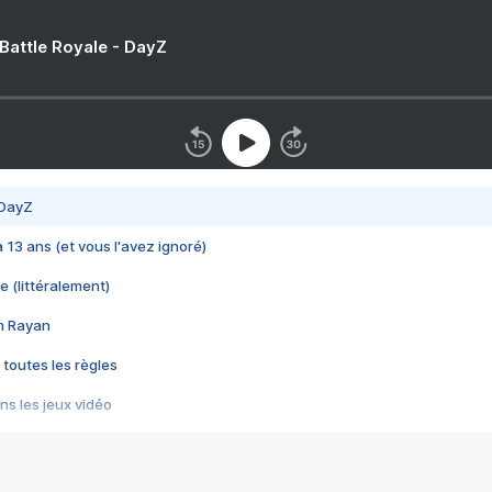
 Battle Royale - DayZ
 DayZ
 a 13 ans (et vous l'avez ignoré)
e (littéralement)
im Rayan
 toutes les règles
s les jeux vidéo
us choquant de Rockstar ? - Le scandale BULLY
e plus moche de Steam