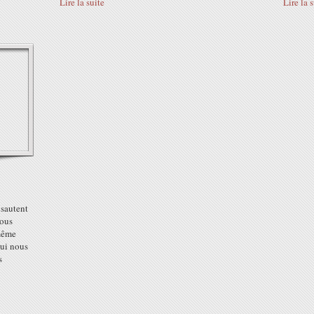
Lire la suite
Lire la 
 sautent
nous
 même
qui nous
s