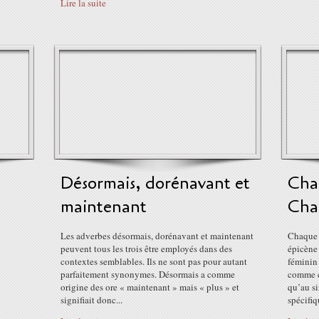
Lire la suite
Désormais, dorénavant et
Cha
maintenant
Cha
Les adverbes désormais, dorénavant et maintenant
Chaque n
peuvent tous les trois être employés dans des
épicène 
contextes semblables. Ils ne sont pas pour autant
féminin
parfaitement synonymes. Désormais a comme
comme c
origine des ore « maintenant » mais « plus » et
qu’au si
signifiait donc...
spécifiq