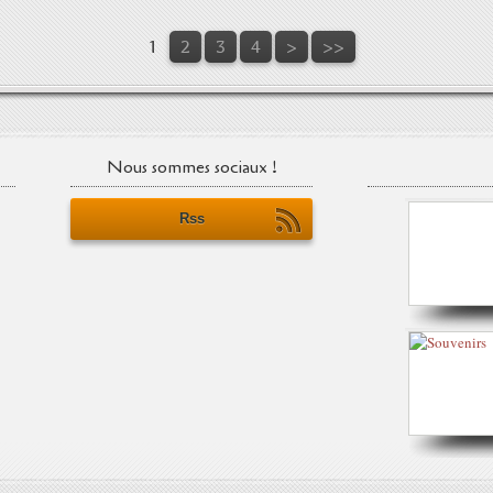
1
2
3
4
>
>>
Nous sommes sociaux !
Rss