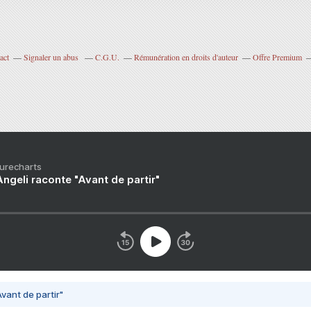
act
Signaler un abus
C.G.U.
Rémunération en droits d'auteur
Offre Premium
Purecharts
ngeli raconte "Avant de partir"
vant de partir"