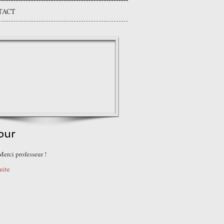
TACT
our
erci professeur !
suite