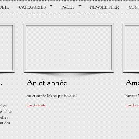
UEIL
CATÉGORIES
PAGES
NEWSLETTER
CON
.
An et année
Am
An et année Merci professeur !
Amour M
Lire la suite
Lire la 
" et
des pour
elles
nt des