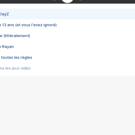
 DayZ
 a 13 ans (et vous l'avez ignoré)
e (littéralement)
im Rayan
 toutes les règles
s les jeux vidéo
us choquant de Rockstar ? - Le scandale BULLY
e plus moche de Steam
du RÊVE tourne au CAUCHEMAR
pendant 8 heures
it… à tort
umiliés par un jeu vidéo