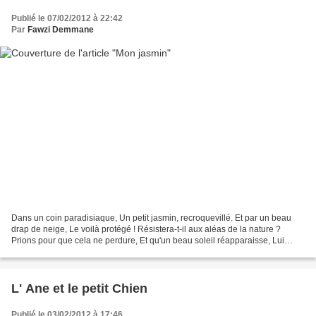
Publié le 07/02/2012 à 22:42
Par
Fawzi Demmane
Dans un coin paradisiaque, Un petit jasmin, recroquevillé. Et par un beau
drap de neige, Le voilà protégé ! Résistera-t-il aux aléas de la nature ?
Prions pour que cela ne perdure, Et qu'un beau soleil réapparaisse, Lui
redonne vie et le caresse. Après...
L' Ane et le petit Chien
Publié le 03/02/2012 à 17:46