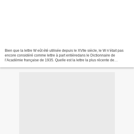
Bien que la lettre W eût été utilisée depuis le XVIIe siècle, le W n’était pas
encore considéré comme lettre à part entièredans le Dictionnaire de
l’Académie française de 1935. Quelle est la lettre la plus récente de
l’alphabet français : W, X, Y, Z ?...