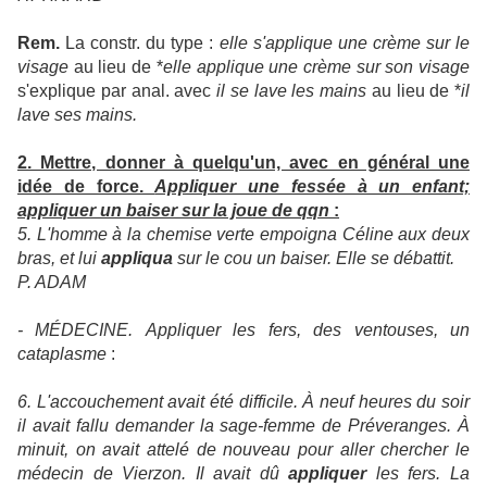
Rem.
La constr. du type :
elle s'applique une crème sur le
visage
au lieu de *
elle applique une crème sur son visage
s'explique par anal. avec
il se lave les mains
au lieu de *
il
lave ses mains.
2. Mettre, donner à quelqu'un, avec en général une
idée de force.
Appliquer une fessée à un enfant;
appliquer un baiser sur la joue de qqn
:
5. L'homme à la chemise verte empoigna Céline aux deux
bras, et lui
appliqua
sur le cou un baiser. Elle se débattit.
P. ADAM
-
MÉDECINE.
Appliquer les fers, des ventouses, un
cataplasme
:
6. L'accouchement avait été difficile. À neuf heures du soir
il avait fallu demander la sage-femme de Préveranges. À
minuit, on avait attelé de nouveau pour aller chercher le
médecin de Vierzon. Il avait dû
appliquer
les fers. La