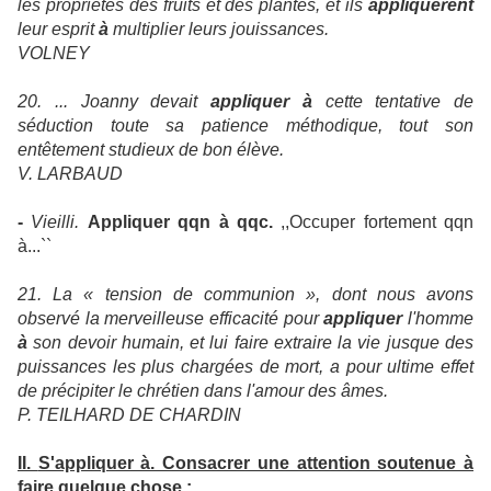
les propriétés des fruits et des plantes, et ils
appliquèrent
leur esprit
à
multiplier leurs jouissances.
VOLNEY
20. ... Joanny devait
appliquer à
cette tentative de
séduction toute sa patience méthodique, tout son
entêtement studieux de bon élève.
V. LARBAUD
-
Vieilli.
Appliquer qqn à qqc.
,,Occuper fortement qqn
à...``
21. La « tension de communion », dont nous avons
observé la merveilleuse efficacité pour
appliquer
l'homme
à
son devoir humain, et lui faire extraire la vie jusque des
puissances les plus chargées de mort, a pour ultime effet
de précipiter le chrétien dans l'amour des âmes.
P. TEILHARD DE CHARDIN
II.
S'appliquer à. Consacrer une attention soutenue à
faire quelque chose :