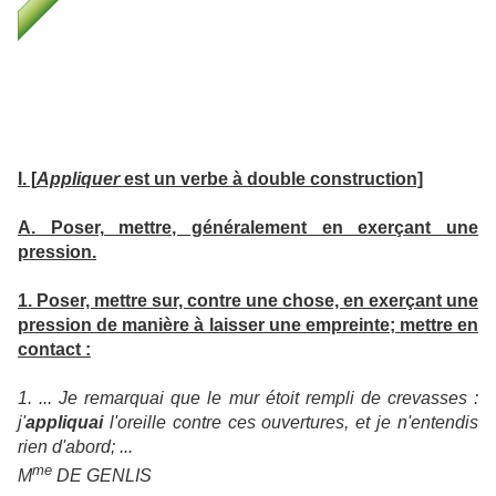
I. [
Appliquer
est un verbe à double construction]
A. Poser, mettre, généralement en exerçant une
pression.
1. Poser, mettre sur, contre une chose, en exerçant une
pression de manière à laisser une empreinte; mettre en
contact :
1. ... Je remarquai que le mur étoit rempli de crevasses :
j'
appliquai
l'oreille contre ces ouvertures, et je n'entendis
rien d'abord; ...
me
M
DE GENLIS