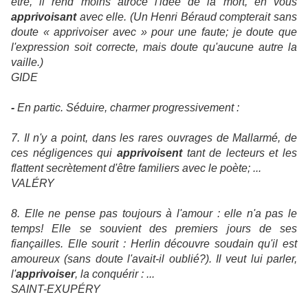
être, il rend moins atroce l'idée de la mort, en vous
apprivoisant
avec elle. (Un Henri Béraud compterait sans
doute « apprivoiser avec » pour une faute; je doute que
l'expression soit correcte, mais doute qu'aucune autre la
vaille.)
GIDE
-
En partic. Séduire, charmer progressivement :
7. Il n'y a point, dans les rares ouvrages de Mallarmé, de
ces négligences qui
apprivoisent
tant de lecteurs et les
flattent secrètement d'être familiers avec le poète; ...
VALÉRY
8. Elle ne pense pas toujours à l'amour : elle n'a pas le
temps! Elle se souvient des premiers jours de ses
fiançailles. Elle sourit : Herlin découvre soudain qu'il est
amoureux (sans doute l'avait-il oublié?). Il veut lui parler,
l'
apprivoiser
, la conquérir : ...
SAINT-EXUPÉRY