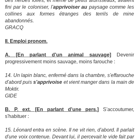
des herbes folles, et même de petits arbrisseaux, avaient
fini par le coloniser, l'
apprivoiser au
paysage comme les
collines aux formes étranges des terrils de mine
abandonnés.
GRACQ
II.
Emploi pronom.
A. [En parlant d'un animal sauvage]
Devenir
progressivement moins sauvage, moins farouche :
14. Un lapin blanc, enfermé dans la chambre, s'effarouche
d'abord puis
s'apprivoise
et vient manger dans la main de
Moktir.
GIDE
B. P. ext. [En parlant d'une pers.]
S'accoutumer,
s'habituer :
15. Léonard entra en scène. Il ne vit rien, d'abord. Il parlait
d'une voix contenue. Devant lui, il percevait le vide fait par