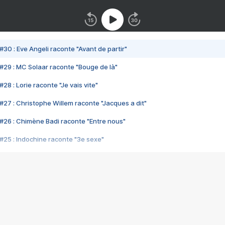
#30 : Eve Angeli raconte "Avant de partir"
#29 : MC Solaar raconte "Bouge de là"
28 : Lorie raconte "Je vais vite"
#27 : Christophe Willem raconte "Jacques a dit"
#26 : Chimène Badi raconte "Entre nous"
#25 : Indochine raconte "3e sexe"
#24 : Zaho raconte "C'est chelou"
#23 : Patrick Bruel raconte "Au café des délices"
#22 : Kyo raconte "Le chemin"
#21 : Nolwenn Leroy raconte "Cassé"