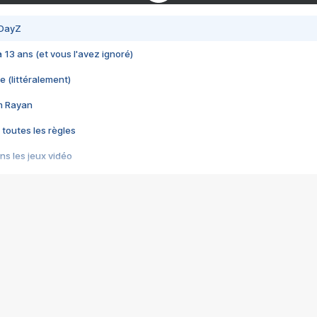
 DayZ
 a 13 ans (et vous l'avez ignoré)
e (littéralement)
im Rayan
 toutes les règles
s les jeux vidéo
us choquant de Rockstar ? - Le scandale BULLY
e plus moche de Steam
du RÊVE tourne au CAUCHEMAR
pendant 8 heures
it… à tort
umiliés par un jeu vidéo