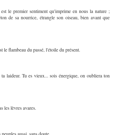
, est le premier sentiment qu'imprime en nous la nature ;
éton de sa nourrice, étrangle son oiseau, bien avant que
est le flambeau du passé, l'étoile du présent.
ra ta laideur. Tu es vieux... sois énergique, on oubliera ton
as les lèvres avares.
 peuples aussi, sans doute.