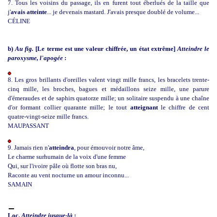
7. Tous les voisins du passage, ils en furent tout éberlués de la taille que
j'
avais atteinte
... je devenais mastard. J'avais presque doublé de volume...
CÉLINE
b)
Au fig.
[Le terme est une valeur chiffrée, un état extrême]
Atteindre le
paroxysme, l'apogée
:
8. Les gros brillants d'oreilles valent vingt mille francs, les bracelets trente-
cinq mille, les broches, bagues et médaillons seize mille, une parure
d'émeraudes et de saphirs quatorze mille; un solitaire suspendu à une chaîne
d'or formant collier quarante mille; le tout
atteignant
le chiffre de cent
quatre-vingt-seize mille francs.
MAUPASSANT
9. Jamais rien n'
atteindra
, pour émouvoir notre âme,
Le charme surhumain de la voix d'une femme
Qui, sur l'ivoire pâle où flotte son bras nu,
Raconte au vent nocturne un amour inconnu...
SAMAIN
Loc.
Atteindre jusque-là
: