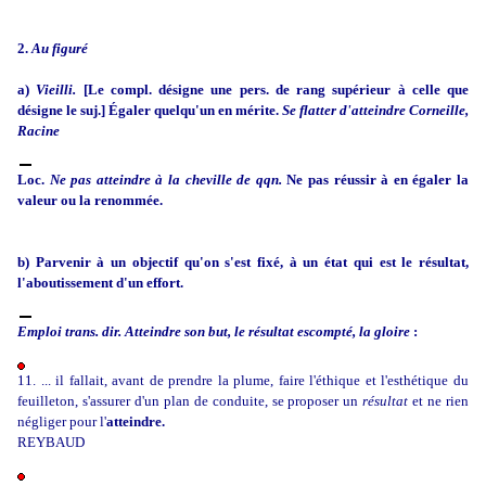
2.
Au figuré
a)
Vieilli.
[Le compl. désigne une pers. de rang supérieur à celle que
désigne le suj.] Égaler quelqu'un en mérite.
Se flatter d'atteindre Corneille,
Racine
Loc.
Ne pas atteindre à la cheville de qqn.
Ne pas réussir à en égaler la
valeur ou la renommée.
b) Parvenir à un objectif qu'on s'est fixé, à un état qui est le résultat,
l'aboutissement d'un effort.
Emploi trans. dir.
Atteindre son but, le résultat escompté, la gloire
:
11. ... il fallait, avant de prendre la plume, faire l'éthique et l'esthétique du
feuilleton, s'assurer d'un plan de conduite, se proposer un
résultat
et ne rien
négliger pour l'
atteindre.
REYBAUD