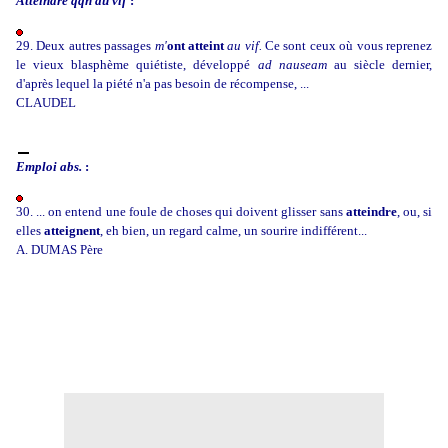
Atteindre qqn au vif
:
29. Deux autres passages
m'
ont atteint
au vif.
Ce sont ceux où vous reprenez
le vieux blasphème quiétiste, développé
ad nauseam
au siècle dernier,
d'après lequel la piété n'a pas besoin de récompense, ...
CLAUDEL
Emploi abs.
:
30. ... on entend une foule de choses qui doivent glisser sans
atteindre
, ou, si
elles
atteignent
, eh bien, un regard calme, un sourire indifférent...
A. DUMAS Père