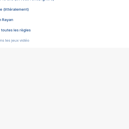
e (littéralement)
im Rayan
 toutes les règles
s les jeux vidéo
us choquant de Rockstar ? - Le scandale BULLY
e plus moche de Steam
du RÊVE tourne au CAUCHEMAR
pendant 8 heures
it… à tort
umiliés par un jeu vidéo
ire - Final Fantasy 8
ti un empire - Age of Empires