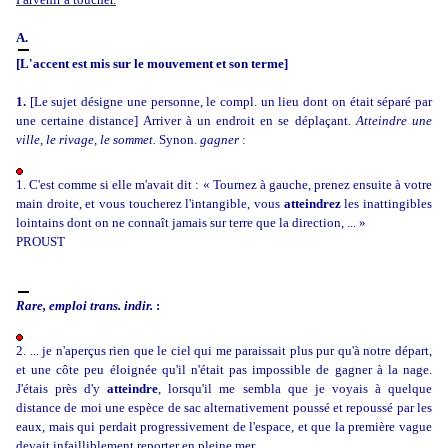
A.
[L'accent est mis sur le mouvement et son terme]
1.
[Le sujet désigne une personne, le compl. un lieu dont on était séparé par
une certaine distance] Arriver à un endroit en se déplaçant.
Atteindre une
ville, le rivage, le sommet.
Synon.
gagner
:
1. C'est comme si elle m'avait dit : « Tournez à gauche, prenez ensuite à votre
main droite, et vous toucherez l'intangible, vous
atteindrez
les inattingibles
lointains dont on ne connaît jamais sur terre que la direction, ... »
PROUST
Rare, emploi trans. indir.
:
2. ... je n'aperçus rien que le ciel qui me paraissait plus pur qu'à notre départ,
et une côte peu éloignée qu'il n'était pas impossible de gagner à la nage.
J'étais près d'y
atteindre
, lorsqu'il me sembla que je voyais à quelque
distance de moi une espèce de sac alternativement poussé et repoussé par les
eaux, mais qui perdait progressivement de l'espace, et que la première vague
devait infailliblement reporter en pleine mer.