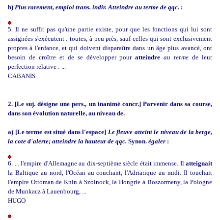
b)
Plus rarement, emploi trans. indir.
Atteindre au terme de qqc.
:
5. Il ne suffit pas qu'une partie existe, pour que les fonctions qui lui sont
assignées s'exécutent : toutes, à peu près, sauf celles qui sont exclusivement
propres à l'enfance, et qui doivent disparaître dans un âge plus avancé, ont
besoin de croître et de se développer pour
atteindre
au terme
de leur
perfection relative : ...
CABANIS
2. [Le suj. désigne une pers., un inanimé concr.] Parvenir dans sa course,
dans son évolution naturelle, au niveau de.
a) [Le terme est situé dans l'espace]
Le fleuve atteint le niveau de la berge,
la cote d'alerte; atteindre la hauteur de qqc.
Synon.
égaler
:
6. ... l'empire d'Allemagne au dix-septième siècle était immense. Il
atteignait
la Baltique au nord, l'Océan au couchant, l'Adriatique au midi. Il touchait
l'empire Ottoman de Knin à Szolnock, la Hongrie à Boszormeny, la Pologne
de Munkacz à Lauenbourg, ...
HUGO