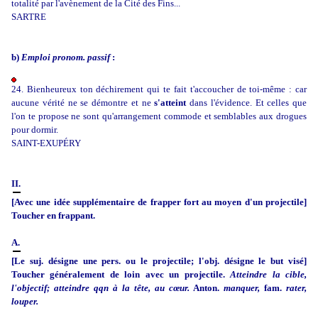
totalité par l'avènement de la Cité des Fins...
SARTRE
b)
Emploi pronom. passif
:
24. Bienheureux ton déchirement qui te fait t'accoucher de toi-même : car
aucune vérité ne se démontre et ne
s'atteint
dans l'évidence. Et celles que
l'on te propose ne sont qu'arrangement commode et semblables aux drogues
pour dormir.
SAINT-EXUPÉRY
II.
[Avec une idée supplémentaire de frapper fort au moyen d'un projectile]
Toucher en frappant.
A.
[Le suj. désigne une pers. ou le projectile; l'obj. désigne le but visé]
Toucher généralement de loin avec un projectile.
Atteindre la cible,
l'objectif; atteindre qqn à la tête, au cœur.
Anton.
manquer,
fam.
rater,
louper.