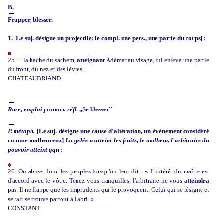
B.
Frapper, blesser.
1. [Le suj. désigne un projectile; le compl. une pers., une partie du corps] :
25. ... la hache du sachem,
atteignant
Adémar au visage, lui enleva une partie
du front, du nez et des lèvres.
CHATEAUBRIAND
Rare, emploi pronom. réfl.
,,Se blesser``
P. métaph.
[Le suj. désigne une cause d'altération, un événement considéré
comme malheureux]
La gelée a atteint les fruits; le malheur, l'arbitraire du
pouvoir atteint qqn
:
26. On abuse donc les peuples lorsqu'on leur dit : « L'intérêt du maître est
d'accord avec le vôtre. Tenez-vous tranquilles, l'arbitraire ne vous
atteindra
pas. Il ne frappe que les imprudents qui le provoquent. Celui qui se résigne et
se tait se trouve partout à l'abri. »
CONSTANT