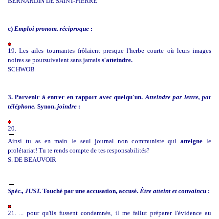
BERNARDIN DE SAINT-PIERRE
c)
Emploi pronom. réciproque
:
19. Les ailes tournantes frôlaient presque l'herbe courte où leurs images
noires se poursuivaient sans jamais
s'atteindre.
SCHWOB
3. Parvenir à entrer en rapport avec quelqu'un.
Atteindre par lettre, par
téléphone.
Synon.
joindre
:
20.
Ainsi tu as en main le seul journal non communiste qui
atteigne
le
prolétariat! Tu te rends compte de tes responsabilités?
S. DE BEAUVOIR
Spéc.,
JUST.
Touché par une accusation, accusé.
Être atteint et convaincu
:
21. ... pour qu'ils fussent condamnés, il me fallut préparer l'évidence au