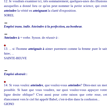
12. Je voudrais examiner ici, très sommairement, quelques-unes des illusions
auxquelles a donné lieu ce qu'on peut nommer la
petite science,
qui croit
atteindre
la vérité en
atteignant
la clarté d'exposition.
SOREL
Emploi trans. indir.
Atteindre à la perfection, au bonheur.
Atteindre à
+ verbe. Synon. de
réussir à
:
13. ... si l'homme
atteignait à
aimer purement comme la femme pure le sait
faire; ...
SAINTE-BEUVE
Emploi abstrait
:
14. Si vous voulez
atteindre
, que voulez-vous
atteindre
? Dites-moi un mot
possible. Si haut que vous voudrez, sur quoi voulez-vous appuyer votre
ligne droite oblique? C'est aussi pour cette raison que cette roue, cet
élancement vers le ciel fut appelé Babel, c'est-à-dire dans la confusion...
GIONO