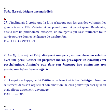
Spéc.
[Le suj. désigne une maladie] :
27. J'inclinerais à croire que la folie n'attaque pas les grandes volontés, les
grands talents. Elle n'
atteint
et ne prend par-ci et par-là qu'un Baudelaire,
c'est-à-dire un prudhomme exaspéré, un bourgeois qui s'est tourmenté toute
sa vie pour se donner l'élégance de paraître fou.
E. et J. DE GONCOURT
2.
Au fig.
[Le suj. et l'obj. désignent une pers., ou une chose en relation
avec une pers.] Causer un préjudice moral, provoquer un (violent) effet
psychologique.
Atteindre qqn dans son honneur; être atteint par une
parole, une injure.
Synon.
affecter
:
28. Ce qui me frappa, ce fut l'attitude de Jean. Cet échec l'
atteignit
. Non pas
seulement dans son orgueil et son ambition. Je crus pouvoir penser qu'il en
était affecté autrement, davantage.
DANIEL-ROPS