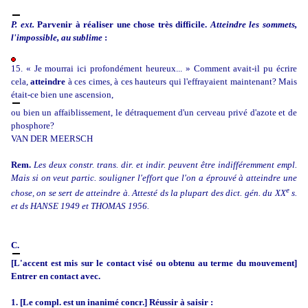
P. ext.
Parvenir à réaliser une chose très difficile.
Atteindre les sommets,
l'impossible, au sublime
:
15. « Je mourrai ici profondément heureux... » Comment avait-il pu écrire
cela,
atteindre
à ces cimes, à ces hauteurs qui l'effrayaient maintenant? Mais
était-ce bien une ascension,
ou bien un affaiblissement, le détraquement d'un cerveau privé d'azote et de
phosphore?
VAN DER MEERSCH
Rem.
Les deux constr. trans. dir. et indir. peuvent être indifféremment empl.
Mais si on veut partic. souligner l'effort que l'on a éprouvé à atteindre une
e
chose, on se sert de atteindre à. Attesté ds la plupart des dict. gén. du XX
s.
et ds HANSE 1949 et THOMAS 1956.
C.
[L'accent est mis sur le contact visé ou obtenu au terme du mouvement]
Entrer en contact avec.
1. [Le compl. est un inanimé concr.] Réussir à saisir :