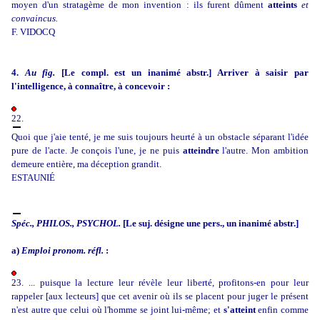
moyen d'un stratagème de mon invention : ils furent dûment
atteints
et
convaincus.
F. VIDOCQ
4.
Au fig.
[Le compl. est un inanimé abstr.] Arriver à saisir par
l'intelligence, à connaître, à concevoir :
22.
Quoi que j'aie tenté, je me suis toujours heurté à un obstacle séparant l'idée
pure de l'acte. Je conçois l'une, je ne puis
atteindre
l'autre. Mon ambition
demeure entière, ma déception grandit.
ESTAUNIÉ
Spéc.,
PHILOS., PSYCHOL.
[Le suj. désigne une pers., un inanimé abstr.]
a)
Emploi pronom. réfl.
:
23. ... puisque la lecture leur révèle leur liberté, profitons-en pour leur
rappeler [aux lecteurs] que cet avenir où ils se placent pour juger le présent
n'est autre que celui où l'homme se joint lui-même; et
s'atteint
enfin comme