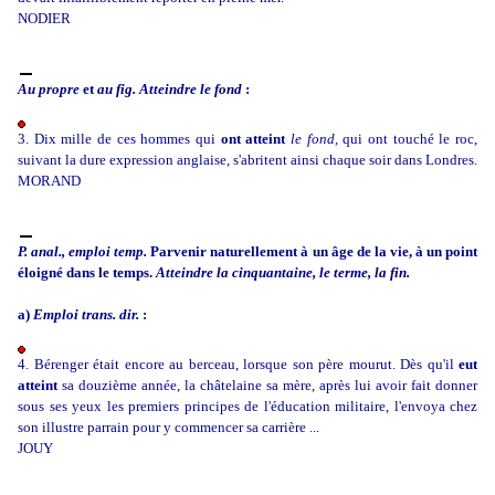
NODIER
Au propre
et
au fig.
Atteindre le fond
:
3. Dix mille de ces hommes qui
ont atteint
le fond,
qui ont touché le roc,
suivant la dure expression anglaise, s'abritent ainsi chaque soir dans Londres.
MORAND
P. anal., emploi temp.
Parvenir naturellement à un âge de la vie, à un point
éloigné dans le temps.
Atteindre la cinquantaine, le terme, la fin.
a)
Emploi trans. dir.
:
4. Bérenger était encore au berceau, lorsque son père mourut. Dès qu'il
eut
atteint
sa douzième année, la châtelaine sa mère, après lui avoir fait donner
sous ses yeux les premiers principes de l'éducation militaire, l'envoya chez
son illustre parrain pour y commencer sa carrière ...
JOUY