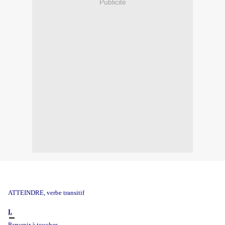
Publicité
ATTEINDRE, verbe transitif
I.
Parvenir à toucher.