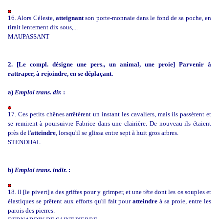
16. Alors Céleste,
atteignant
son porte-monnaie dans le fond de sa poche, en
tirait lentement dix sous,...
MAUPASSANT
2. [Le compl. désigne une pers., un animal, une proie] Parvenir à
rattraper, à rejoindre, en se déplaçant.
a)
Emploi trans. dir.
:
17. Ces petits chênes arrêtèrent un instant les cavaliers, mais ils passèrent et
se remirent à poursuivre Fabrice dans une clairière. De nouveau ils étaient
près de l'
atteindre
, lorsqu'il se glissa entre sept à huit gros arbres.
STENDHAL
b)
Emploi trans. indir.
:
18. Il [le pivert] a des griffes pour y grimper, et une tête dont les os souples et
élastiques se prêtent aux efforts qu'il fait pour
atteindre
à sa proie, entre les
parois des pierres.