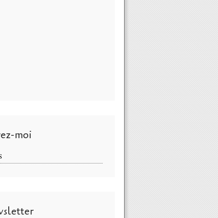
vez-moi
S
sletter