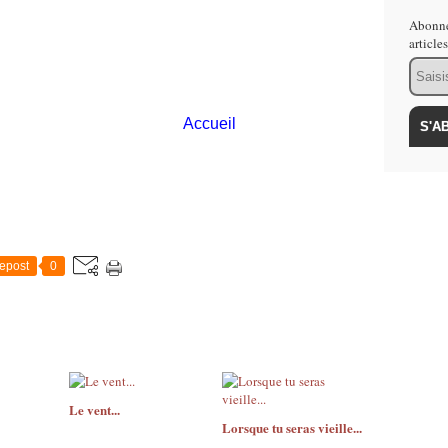
Abonne
article
Email
Accueil
epost
0
Le vent...
Lorsque tu seras vieille...