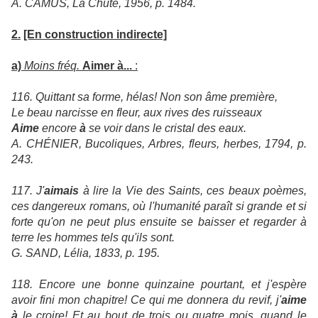
A. CAMUS, La Chute, 1956, p. 1484.
2.
[En construction indirecte]
a)
Moins fréq.
Aimer à...
:
116. Quittant sa forme, hélas! Non son âme première,
Le beau narcisse en fleur, aux rives des ruisseaux
Aime
encore
à
se voir dans le cristal des eaux.
A. CHÉNIER, Bucoliques, Arbres, fleurs, herbes, 1794, p.
243.
117. J'
aimais
à lire la Vie des Saints, ces beaux poèmes,
ces dangereux romans, où l'humanité paraît si grande et si
forte qu'on ne peut plus ensuite se baisser et regarder à
terre les hommes tels qu'ils sont.
G. SAND, Lélia, 1833, p. 195.
118. Encore une bonne quinzaine pourtant, et j'espère
avoir fini mon chapitre! Ce qui me donnera du revif, j'
aime
à
le croire! Et au bout de trois ou quatre mois, quand le