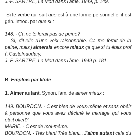
J.-P. SARTRE, La Mort dans l'âme, 1949, p. 149.
Si le verbe qui suit
que
est à une forme personnelle, il est
gén. introd. par
que si :
148. - Ça ne te ferait pas de peine?
- Si, dit-elle d'une voix raisonnable. Ça me ferait de la
peine, mais j'
aimerais
encore
mieux
ça que si tu étais prof
à Castelnaudary.
J.-P. SARTRE, La Mort dans l'âme, 1949 p. 181.
B.
Emplois par litote
1.
Aimer autant.
Synon. fam. de
aimer mieux
:
149. BOURDON. - C'est bien de vous-même et sans obéir
à personne que vous avez décliné le mariage qui vous
était offert?
MARIE. - C'est de moi-même.
BOURDON. - Très bien! Très bien!... J'
aime autant
cela du