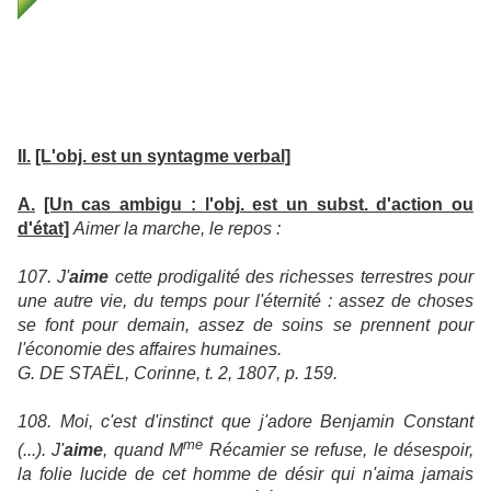
II.
[L'obj. est un syntagme verbal]
A.
[Un cas ambigu : l'obj. est un subst. d'action ou
d'état]
Aimer la marche, le repos :
107. J'
aime
cette prodigalité des richesses terrestres pour
une autre vie, du temps pour l'éternité : assez de choses
se font pour demain, assez de soins se prennent pour
l'économie des affaires humaines.
G. DE STAËL, Corinne, t. 2, 1807, p. 159.
108. Moi, c'est d'instinct que j'adore Benjamin Constant
me
(...). J'
aime
, quand M
Récamier se refuse, le désespoir,
la folie lucide de cet homme de désir qui n'aima jamais