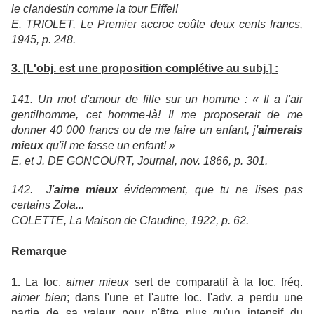
le clandestin comme la tour Eiffel!
E. TRIOLET, Le Premier accroc coûte deux cents francs,
1945, p. 248.
3.
[L'obj. est une proposition complétive au subj.]
:
141. Un mot d'amour de fille sur un homme : « Il a l'air
gentilhomme, cet homme-là! Il me proposerait de me
donner 40 000 francs ou de me faire un enfant, j'
aimerais
mieux
qu'il me fasse un enfant! »
E. et J. DE GONCOURT, Journal, nov. 1866, p. 301.
142. J'
aime mieux
évidemment, que tu ne lises pas
certains Zola...
COLETTE, La Maison de Claudine, 1922, p. 62.
Remarque
1.
La loc.
aimer mieux
sert de comparatif à la loc. fréq.
aimer bien
; dans l'une et l'autre loc. l'adv. a perdu une
partie de sa valeur pour n'être plus qu'un intensif du