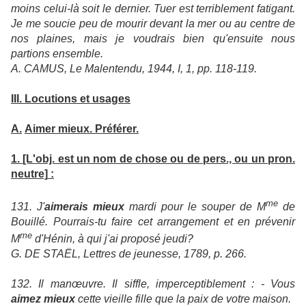
moins celui-là soit le dernier. Tuer est terriblement fatigant.
Je me soucie peu de mourir devant la mer ou au centre de
nos plaines, mais je voudrais bien qu'ensuite nous
partions ensemble.
A. CAMUS, Le Malentendu, 1944, I, 1, pp. 118-119.
III. Locutions et usages
A.
Aimer mieux. Préférer.
1.
[L'obj. est un nom de chose ou de pers., ou un pron.
neutre]
:
me
131. J'
aimerais mieux
mardi pour le souper de M
de
Bouillé. Pourrais-tu faire cet arrangement et en prévenir
me
M
d'Hénin, à qui j'ai proposé jeudi?
G. DE STAËL, Lettres de jeunesse, 1789, p. 266.
132. Il manœuvre. Il siffle, imperceptiblement : - Vous
aimez mieux
cette vieille fille que la paix de votre maison.