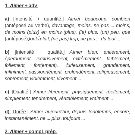
1.
Aimer
+ adv.
a)
[Intensité + quantité.]
Aimer beaucoup, combien
(antéposé au verbe),
davantage, moins, ne pas ... moins,
de moins (plus) en moins (plus), (le) plus, (un) peu, que
(antéposé),
tout-à-fait, (ne pas) trop, ne pas ... du tout ...
b)
[Intensité + qualité.]
Aimer bien, entièrement,
éperdument, exclusivement, extrêmement, faiblement,
follement, fort(ement), furieusement, grandement,
infiniment, passionnément, profondément, religieusement,
sobrement, violemment, vivement ...
c)
[Qualité.]
Aimer librement, physiquement, réellement,
simplement, tendrement, véritablement, vraiment ...
d)
[Durée.]
Aimer aujourd'hui, depuis longtemps, encore,
instantanément, ne ... plus, toujours ...
2.
Aimer
+ compl. prép.