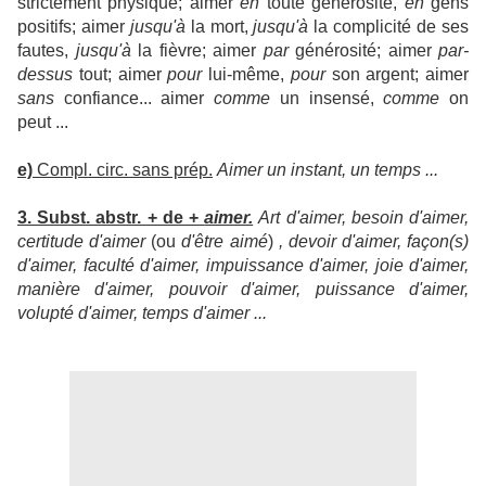
strictement physique; aimer
en
toute générosité,
en
gens
positifs; aimer
jusqu'à
la mort,
jusqu'à
la complicité de ses
fautes,
jusqu'à
la fièvre; aimer
par
générosité; aimer
par-
dessus
tout; aimer
pour
lui-même,
pour
son argent; aimer
sans
confiance... aimer
comme
un insensé,
comme
on
peut ...
e)
Compl. circ. sans prép.
Aimer un instant, un temps ...
3. Subst. abstr. + de +
aimer.
Art d'aimer, besoin d'aimer,
certitude d'aimer
(ou
d'être aimé
)
, devoir d'aimer, façon(s)
d'aimer, faculté d'aimer, impuissance d'aimer, joie d'aimer,
manière d'aimer, pouvoir d'aimer, puissance d'aimer,
volupté d'aimer, temps d'aimer ...