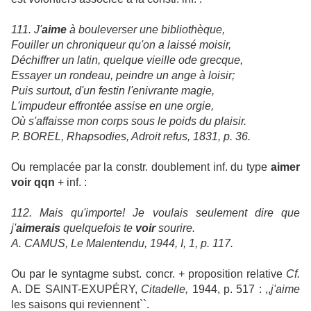
111. J'
aime
à bouleverser une bibliothèque,
Fouiller un chroniqueur qu'on a laissé moisir,
Déchiffrer un latin, quelque vieille ode grecque,
Essayer un rondeau, peindre un ange à loisir;
Puis surtout, d'un festin l'enivrante
magie,
L'impudeur effrontée assise en une orgie,
Où s'affaisse mon corps sous le poids du plaisir.
P. BOREL, Rhapsodies, Adroit refus, 1831, p. 36.
Ou remplacée par la constr. doublement inf. du type
aimer
voir qqn
+ inf. :
112. Mais qu'importe! Je voulais seulement dire que
j'
aimerais
quelquefois te
voir
sourire.
A. CAMUS, Le Malentendu, 1944, I, 1, p. 117.
Ou par le syntagme subst. concr. + proposition relative
Cf.
A. DE SAINT-EXUPÉRY,
Citadelle,
1944, p. 517 : ,,
j'aime
les saisons qui reviennent``.