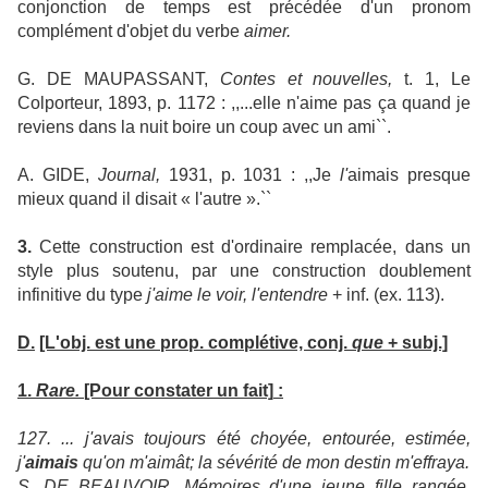
conjonction de temps est précédée d'un pronom
complément d'objet du verbe
aimer.
G. DE MAUPASSANT,
Contes et nouvelles,
t. 1, Le
Colporteur, 1893, p. 1172 : ,,...elle n'aime pas ça quand je
reviens dans la nuit boire un coup avec un ami``.
A. GIDE,
Journal,
1931, p. 1031 : ,,Je
l'
aimais presque
mieux quand il disait « l'autre ».``
3.
Cette construction est d'ordinaire remplacée, dans un
style plus soutenu, par une construction doublement
infinitive du type
j'aime le voir, l'entendre
+ inf. (ex. 113).
D.
[L'obj. est une prop. complétive, conj.
que
+ subj.]
1.
Rare.
[Pour constater un fait]
:
127. ... j'avais toujours été choyée, entourée, estimée,
j'
aimais
qu'on m'aimât; la sévérité de mon destin m'effraya.
S. DE BEAUVOIR, Mémoires d'une jeune fille rangée,