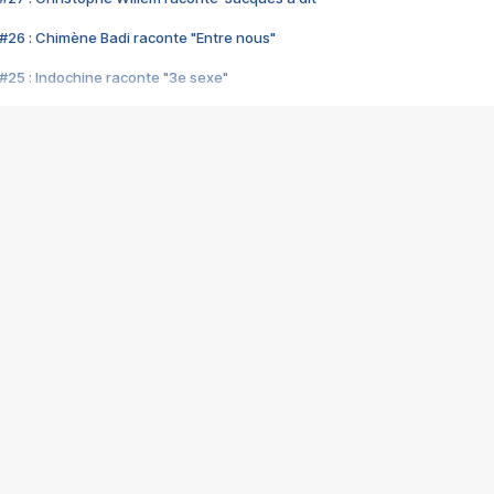
#26 : Chimène Badi raconte "Entre nous"
#25 : Indochine raconte "3e sexe"
#24 : Zaho raconte "C'est chelou"
#23 : Patrick Bruel raconte "Au café des délices"
#22 : Kyo raconte "Le chemin"
#21 : Nolwenn Leroy raconte "Cassé"
#20 : Patrick Hernandez raconte "Born to be alive"
#19 : Lorie raconte "Près de moi"
#18 : Michael Jones raconte "A nos actes manqués" (avec Jean-Jacque
#17 : Khaled raconte "Aïcha"
#16 : Corneille raconte "Parce qu'on vient de loin"
#15 : Indochine raconte "L'aventurier"