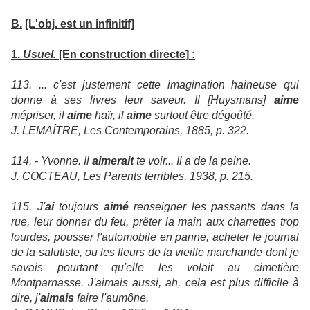
B.
[L'obj. est un infinitif]
1.
Usuel.
[En construction directe]
:
113. ... c'est justement cette imagination haineuse qui
donne à ses livres leur saveur. Il [Huysmans]
aime
mépriser, il
aime
haïr, il
aime
surtout être dégoûté.
J. LEMAÎTRE, Les Contemporains, 1885, p. 322.
114. - Yvonne. Il
aimerait
te voir... Il a de la peine.
J. COCTEAU, Les Parents terribles, 1938, p. 215.
115. J'
ai
toujours
aimé
renseigner les passants dans la
rue, leur donner du feu, prêter la main aux charrettes trop
lourdes, pousser l'automobile en panne, acheter le journal
de la salutiste, ou les fleurs de la vieille marchande dont je
savais pourtant qu'elle les volait au cimetière
Montparnasse. J'aimais aussi, ah, cela est plus difficile à
dire, j'
aimais
faire l'aumône.