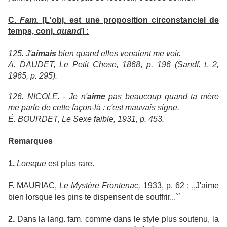
C.
Fam.
[L'obj. est une proposition circonstanciel de
temps, conj.
quand
]
:
125. J'
aimais
bien quand elles venaient me voir.
A. DAUDET, Le Petit Chose, 1868, p. 196 (Sandf. t. 2,
1965, p. 295).
126. NICOLE. - Je n'
aime
pas beaucoup quand ta mère
me parle de cette façon-là : c'est mauvais signe.
É. BOURDET, Le Sexe faible, 1931, p. 453.
Remarques
1.
Lorsque
est plus rare.
F. MAURIAC,
Le Mystère Frontenac,
1933, p. 62 : ,,J'aime
bien lorsque les pins te dispensent de souffrir...``
2.
Dans la lang. fam. comme dans le style plus soutenu, la