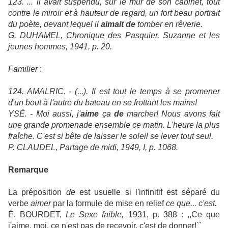
123. ... il avait suspendu, sur le mur de son cabinet, tout
contre le miroir et à hauteur de regard, un fort beau portrait
du poète, devant lequel il
aimait de
tomber en rêverie.
G. DUHAMEL, Chronique des Pasquier, Suzanne et les
jeunes hommes, 1941, p. 20.
Familier
:
124. AMALRIC. - (...). Il est tout le temps à se promener
d'un bout à l'autre du bateau en se frottant les mains!
YSÉ. - Moi aussi, j'
aime
ça
de
marcher! Nous avons fait
une grande promenade ensemble ce matin. L'heure la plus
fraîche. C'est si bête de laisser le soleil se lever tout seul.
P. CLAUDEL, Partage de midi, 1949, I, p. 1068.
Remarque
La préposition
de
est usuelle si l'infinitif est séparé du
verbe
aimer
par la formule de mise en relief
ce que... c'est.
É. BOURDET,
Le Sexe faible,
1931, p. 388 : ,,Ce que
j'aime, moi, ce n'est pas de recevoir, c'est de donner!``