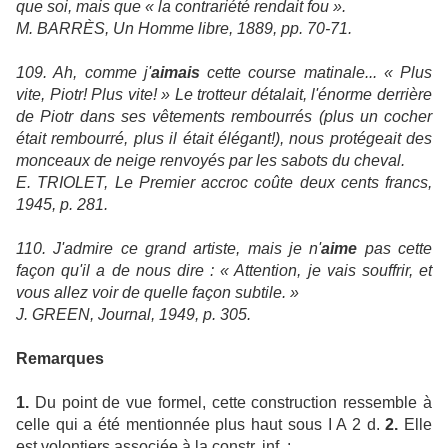
que soi, mais que « la contrariété rendait fou ».
M. BARRÈS, Un Homme libre, 1889, pp. 70-71.
109. Ah, comme j'
aimais
cette course matinale... « Plus
vite, Piotr! Plus vite! » Le trotteur détalait, l'énorme derrière
de Piotr dans ses vêtements rembourrés (plus un cocher
était rembourré, plus il était élégant!), nous protégeait des
monceaux de neige renvoyés par les sabots du cheval.
E. TRIOLET, Le Premier accroc coûte deux cents francs,
1945, p. 281.
110. J'admire ce grand artiste, mais je n'
aime
pas cette
façon qu'il a de nous dire : « Attention, je vais souffrir, et
vous allez voir de quelle façon subtile. »
J. GREEN, Journal, 1949, p. 305.
Remarques
1.
Du point de vue formel, cette construction ressemble à
celle qui a été mentionnée plus haut sous I A 2 d.
2.
Elle
est volontiers associée à la constr. inf. :