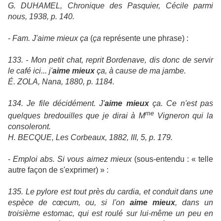
G. DUHAMEL, Chronique des Pasquier, Cécile parmi
nous, 1938, p. 140.
-
Fam.
J'aime mieux ça
(
ça
représente une phrase) :
133. - Mon petit chat, reprit Bordenave, dis donc de servir
le café ici... j'
aime mieux
ça, à cause de ma jambe.
É. ZOLA, Nana, 1880, p. 1184.
134. Je file décidément. J'
aime mieux
ça. Ce n'est pas
me
quelques bredouilles que je dirai à M
Vigneron qui la
consoleront.
H. BECQUE, Les Corbeaux, 1882, III, 5, p. 179.
-
Emploi abs.
Si vous aimez mieux
(sous-entendu : « telle
autre façon de s'exprimer) » :
135. Le pylore est tout près du cardia, et conduit dans une
espèce de cœcum, ou, si l'on
aime mieux
, dans un
troisième estomac, qui est roulé sur lui-même un peu en