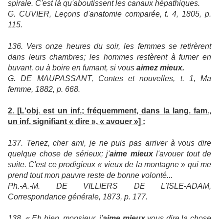
spirale. C'est là qu'aboutissent les canaux hépathiques.
G. CUVIER, Leçons d'anatomie comparée, t. 4, 1805, p.
115.
136. Vers onze heures du soir, les femmes se retirèrent
dans leurs chambres; les hommes restèrent à fumer en
buvant, ou à boire en fumant, si vous
aimez mieux.
G. DE MAUPASSANT, Contes et nouvelles, t. 1, Ma
femme, 1882, p. 668.
2.
[L'obj. est un inf.; fréquemment, dans la lang. fam.,
un inf. signifiant « dire », « avouer »]
:
137. Tenez, cher ami, je ne puis pas arriver à vous dire
quelque chose de sérieux; j'
aime mieux
l'avouer tout de
suite. C'est ce prodigieux « vieux de la montagne » qui me
prend tout mon pauvre reste de bonne volonté...
Ph.-A.-M. DE VILLIERS DE L'ISLE-ADAM,
Correspondance générale, 1873, p. 177.
138. « Eh bien, monsieur, j'
aime mieux
vous dire la chose