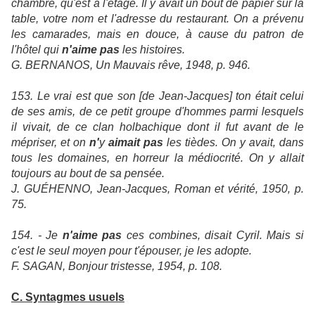
chambre, qu'est à l'étage. Il y avait un bout de papier sur la
table, votre nom et l'adresse du restaurant. On a prévenu
les camarades, mais en douce, à cause du patron de
l'hôtel qui
n'aime pas
les histoires.
G. BERNANOS, Un Mauvais rêve, 1948, p. 946.
153. Le vrai est que son [de Jean-Jacques] ton était celui
de ses amis, de ce petit groupe d'hommes parmi lesquels
il vivait, de ce clan holbachique dont il fut avant de le
mépriser, et on
n'
y
aimait pas
les tièdes. On y avait, dans
tous les domaines, en horreur la médiocrité. On y allait
toujours au bout de sa pensée.
J. GUÉHENNO, Jean-Jacques, Roman et vérité, 1950, p.
75.
154. - Je
n'aime pas
ces combines, disait Cyril. Mais si
c'est le seul moyen pour t'épouser, je les adopte.
F. SAGAN, Bonjour tristesse, 1954, p. 108.
C. Syntagmes usuels