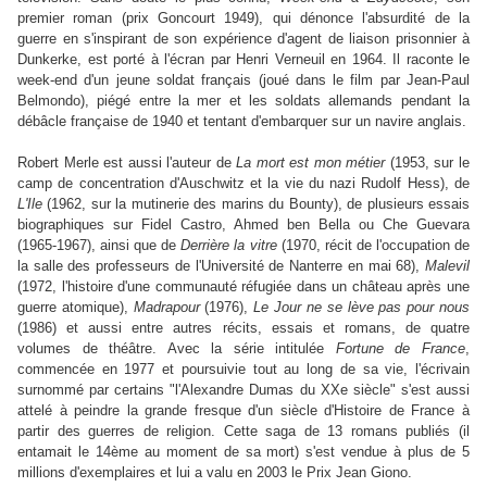
premier roman (prix Goncourt 1949), qui dénonce l'absurdité de la
guerre en s'inspirant de son expérience d'agent de liaison prisonnier à
Dunkerke, est porté à l'écran par Henri Verneuil en 1964. Il raconte le
week-end d'un jeune soldat français (joué dans le film par Jean-Paul
Belmondo), piégé entre la mer et les soldats allemands pendant la
débâcle française de 1940 et tentant d'embarquer sur un navire anglais.
Robert Merle est aussi l'auteur de
La mort est mon métier
(1953, sur le
camp de concentration d'Auschwitz et la vie du nazi Rudolf Hess), de
L'Ile
(1962, sur la mutinerie des marins du Bounty), de plusieurs essais
biographiques sur Fidel Castro, Ahmed ben Bella ou Che Guevara
(1965-1967), ainsi que de
Derrière la vitre
(1970, récit de l'occupation de
la salle des professeurs de l'Université de Nanterre en mai 68),
Malevil
(1972, l'histoire d'une communauté réfugiée dans un château après une
guerre atomique),
Madrapour
(1976),
Le Jour ne se lève pas pour nous
(1986) et aussi entre autres récits, essais et romans, de quatre
volumes de théâtre. Avec la série intitulée
Fortune de France
,
commencée en 1977 et poursuivie tout au long de sa vie, l'écrivain
surnommé par certains "l'Alexandre Dumas du XXe siècle" s'est aussi
attelé à peindre la grande fresque d'un siècle d'Histoire de France à
partir des guerres de religion. Cette saga de 13 romans publiés (il
entamait le 14ème au moment de sa mort) s'est vendue à plus de 5
millions d'exemplaires et lui a valu en 2003 le Prix Jean Giono.