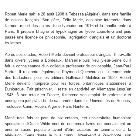
Robert Merle naît le 28 août 1908 à Tebessa (Algérie), dans une famille
de colons français. Son père, Félix Merle, capitaine interprète dans
l'armée, meurt des suites d'une typhoïde en 1916 et la famille rentre à
Paris. Il prépare khâgne et hypokhâgne au lycée Louis-le-Grand puis
passe une licence de philosophie, l'agrégation d'anglais et un doctorat
ès lettres.
Après ses études, Robert Merle devient professeur d'anglais. Il travaille
dans divers lycées à Bordeaux, Marseille puis Neuilly-sur-Seine où il
fait la connaissance d'un collègue professeur de philosophie, Jean-Paul
Sartre. Il rencontre également Raymond Queneau qui lui commande
des traductions pour les éditions Gallimard. Mobilisé en 1939, Robert
Merle devient interprète pour les forces britanniques stationnées à
Dunkerque. Fait prisonnier, il reste en captivité en Allemagne jusqu'en
1943. À son retour en France, il reprend son emploi de professeur et
enseignera jusqu'à la fin de sa carrière dans les Universités de Rennes,
Toulouse, Caen, Rouen, Alger et Paris Nanterre.
Marié trois fois et père de six enfants, cet universitaire humaniste
spécialiste d'Oscar Wilde écrit de nombreux livres qui connaissent un
énorme sucès populaire avant d'être adaptés au cinéma ou à la
télévision. Sans doute le plus connu,
Week-end à Zuydcoote
, son