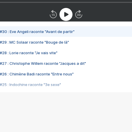
#30 : Eve Angeli raconte "Avant de partir"
#29 : MC Solaar raconte "Bouge de là"
28 : Lorie raconte "Je vais vite"
#27 : Christophe Willem raconte "Jacques a dit"
#26 : Chimène Badi raconte "Entre nous"
#25 : Indochine raconte "3e sexe"
#24 : Zaho raconte "C'est chelou"
#23 : Patrick Bruel raconte "Au café des délices"
#22 : Kyo raconte "Le chemin"
#21 : Nolwenn Leroy raconte "Cassé"