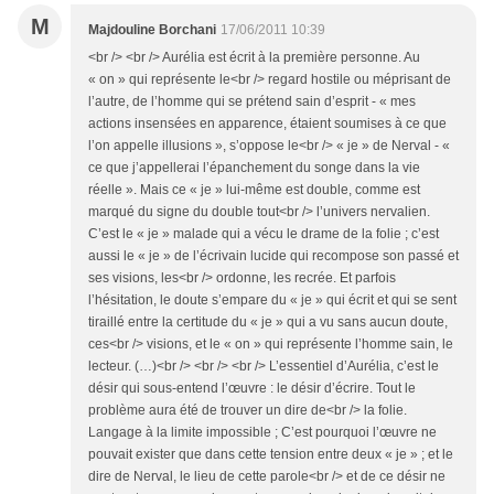
M
Majdouline Borchani
17/06/2011 10:39
<br /> <br /> Aurélia est écrit à la première personne. Au
« on » qui représente le<br /> regard hostile ou méprisant de
l’autre, de l’homme qui se prétend sain d’esprit - « mes
actions insensées en apparence, étaient soumises à ce que
l’on appelle illusions », s’oppose le<br /> « je » de Nerval - «
ce que j’appellerai l’épanchement du songe dans la vie
réelle ». Mais ce « je » lui-même est double, comme est
marqué du signe du double tout<br /> l’univers nervalien.
C’est le « je » malade qui a vécu le drame de la folie ; c’est
aussi le « je » de l’écrivain lucide qui recompose son passé et
ses visions, les<br /> ordonne, les recrée. Et parfois
l’hésitation, le doute s’empare du « je » qui écrit et qui se sent
tiraillé entre la certitude du « je » qui a vu sans aucun doute,
ces<br /> visions, et le « on » qui représente l’homme sain, le
lecteur. (…)<br /> <br /> <br /> L’essentiel d’Aurélia, c’est le
désir qui sous-entend l’œuvre : le désir d’écrire. Tout le
problème aura été de trouver un dire de<br /> la folie.
Langage à la limite impossible ; C’est pourquoi l’œuvre ne
pouvait exister que dans cette tension entre deux « je » ; et le
dire de Nerval, le lieu de cette parole<br /> et de ce désir ne