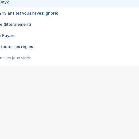
 DayZ
 a 13 ans (et vous l'avez ignoré)
e (littéralement)
im Rayan
 toutes les règles
s les jeux vidéo
us choquant de Rockstar ? - Le scandale BULLY
e plus moche de Steam
du RÊVE tourne au CAUCHEMAR
pendant 8 heures
it… à tort
umiliés par un jeu vidéo
ire - Final Fantasy 8