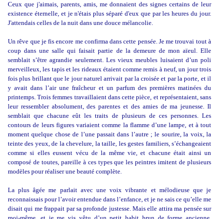
Ceux que j'aimais, parents, amis, me donnaient des signes certains de leur
existence éternelle, et je n'étais plus séparé d'eux que par les heures du jour.
J'attendais celles de la nuit dans une douce mélancolie.
Un rêve que je fis encore me confirma dans cette pensée. Je me trouvai tout à
coup dans une salle qui faisait partie de la demeure de mon aïeul. Elle
semblait s’être agrandie seulement. Les vieux meubles luisaient d’un poli
merveilleux, les tapis et les rideaux étaient comme remis à neuf, un jour trois
fois plus brillant que le jour naturel arrivait par la croisée et par la porte, et il
y avait dans l’air une fraîcheur et un parfum des premières matinées du
printemps. Trois femmes travaillaient dans cette pièce, et représentaient, sans
leur ressembler absolument, des parentes et des amies de ma jeunesse. Il
semblait que chacune eût les traits de plusieurs de ces personnes. Les
contours de leurs figures variaient comme la flamme d’une lampe, et à tout
moment quelque chose de l’une passait dans l’autre ; le sourire, la voix, la
teinte des yeux, de la chevelure, la taille, les gestes familiers, s’échangeaient
comme si elles eussent vécu de la même vie, et chacune était ainsi un
composé de toutes, pareille à ces types que les peintres imitent de plusieurs
modèles pour réaliser une beauté complète.
La plus âgée me parlait avec une voix vibrante et mélodieuse que je
reconnaissais pour l’avoir entendue dans l’enfance, et je ne sais ce qu’elle me
disait qui me frappait par sa profonde justesse. Mais elle attira ma pensée sur
moi-même, et je me vis vêtu d’un petit habit brun de forme ancienne,