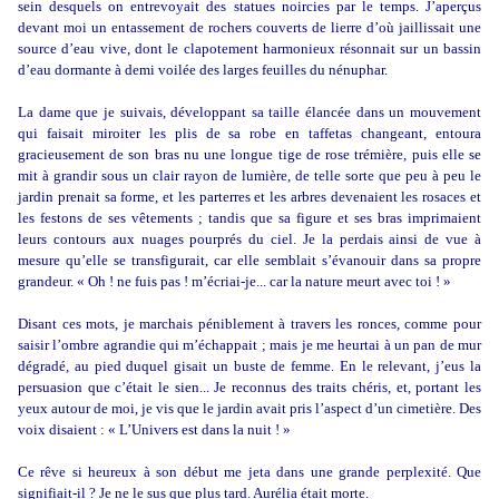
sein desquels on entrevoyait des statues noircies par le temps. J’aperçus
devant moi un entassement de rochers couverts de lierre d’où jaillissait une
source d’eau vive, dont le clapotement harmonieux résonnait sur un bassin
d’eau dormante à demi voilée des larges feuilles du nénuphar.
La dame que je suivais, développant sa taille élancée dans un mouvement
qui faisait miroiter les plis de sa robe en taffetas changeant, entoura
gracieusement de son bras nu une longue tige de rose trémière, puis elle se
mit à grandir sous un clair rayon de lumière, de telle sorte que peu à peu le
jardin prenait sa forme, et les parterres et les arbres devenaient les rosaces et
les festons de ses vêtements ; tandis que sa figure et ses bras imprimaient
leurs contours aux nuages pourprés du ciel. Je la perdais ainsi de vue à
mesure qu’elle se transfigurait, car elle semblait s’évanouir dans sa propre
grandeur. « Oh ! ne fuis pas ! m’écriai-je... car la nature meurt avec toi ! »
Disant ces mots, je marchais péniblement à travers les ronces, comme pour
saisir l’ombre agrandie qui m’échappait ; mais je me heurtai à un pan de mur
dégradé, au pied duquel gisait un buste de femme. En le relevant, j’eus la
persuasion que c’était le sien... Je reconnus des traits chéris, et, portant les
yeux autour de moi, je vis que le jardin avait pris l’aspect d’un cimetière. Des
voix disaient : « L’Univers est dans la nuit ! »
Ce rêve si heureux à son début me jeta dans une grande perplexité. Que
signifiait-il ? Je ne le sus que plus tard. Aurélia était morte.