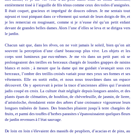
entièrement tissé à l’aiguille de fils ténus comme ceux des toiles d’araignées.
Il était coquet, gracieux et imprégné de douces odeurs. Je me sentais tout
rajeuni et tout pimpant dans ce vêtement qui sortait de leurs doigts de fée, et
je les remerciai en rougissant, comme si je n’eusse été qu’un petit enfant
devant de grandes belles dames. Alors l’une d’elles se leva et se dirigea vers
le jardin.
Chacun sait que, dans les rêves, on ne voit jamais le soleil, bien qu’on ait
souvent la perception d’une clarté beaucoup plus vive. Les objets et les
corps sont lumineux par eux-mêmes. Je me vis dans un petit parc où se
prolongeaient des treilles en berceaux chargés de lourdes grappes de raisins
blancs et noirs ; à mesure que la dame qui me guidait s’avançait sous ces
berceaux, l’ombre des treillis croisés variait pour mes yeux ses formes et ses
vêtements. Elle en sortit enfin, et nous nous trouvâmes dans un espace
découvert. On y apercevait à peine la trace d’anciennes allées qui l’avaient
jadis coupé en croix. La culture était négligée depuis longues années, et des
plants épars de clématites, de houblon, de chèvrefeuille, de jasmin, de lierre,
d’aristoloche, étendaient entre des arbres d’une croissance vigoureuse leurs
longues traînées de lianes. Des branches pliaient jusqu’à terre chargées de
fruits, et parmi des touffes d’herbes parasites s’épanouissaient quelques fleurs
de jardin revenues à l’état sauvage.
De loin en loin s’élevaient des massifs de peupliers, d’acacias et de pins, au