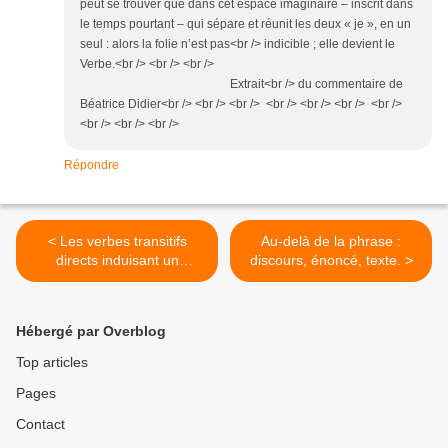
peut se trouver que dans cet espace imaginaire – inscrit dans
le temps pourtant – qui sépare et réunit les deux « je », en un
seul : alors la folie n’est pas<br /> indicible ; elle devient le
Verbe.<br /> <br /> <br />
Extrait<br /> du commentaire de
Béatrice Didier<br /> <br /> <br /> <br /> <br /> <br /> <br />
<br /> <br /> <br />
Répondre
< Les verbes transitifs
Au-delà de la phrase :
directs induisant un
discours, énoncé, texte. >
marqueur d’infinitif
Hébergé par Overblog
Top articles
Pages
Contact