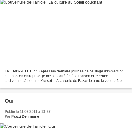
Le 10-03-2011 18h40 Après ma dernière journée de ce stage d’immersion
d’1 mois en entreprise, je me suis arrêtée à la maison et je rentre
tardivement à Lerm et Musset… A la sortie de Bazas je gare la voiture face
au soleil couchant. Magnifique disque...
Oui
Publié le 11/03/2011 à 13:27
Par
Fawzi Demmane