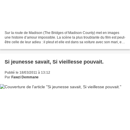
Sur la route de Madison (The Bridges of Madison County) met en images
une histoire d’amour impossible. La scène la plus troublante du film est peut-
être celle de leur adieu : il pleut et elle est dans sa voiture avec son mari, elle
pleure et lui, l’entr'aperçoit...
Si jeunesse savait, Si vieillesse pouvait.
Publié le 18/03/2011 à 13:12
Par
Fawzi Demmane