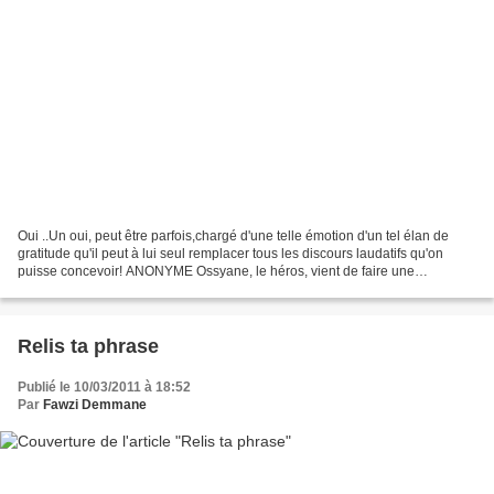
Oui ..Un oui, peut être parfois,chargé d'une telle émotion d'un tel élan de
gratitude qu'il peut à lui seul remplacer tous les discours laudatifs qu'on
puisse concevoir! ANONYME Ossyane, le héros, vient de faire une
déclaration d'amour à Clara, une jeune...
Relis ta phrase
Publié le 10/03/2011 à 18:52
Par
Fawzi Demmane