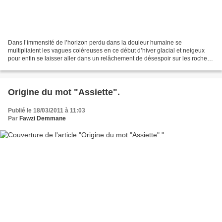
Dans l’immensité de l’horizon perdu dans la douleur humaine se
multipliaient les vagues coléreuses en ce début d’hiver glacial et neigeux
pour enfin se laisser aller dans un relâchement de désespoir sur les rochers
immenses en témoin de rires et de pleurs,...
Origine du mot "Assiette".
Publié le 18/03/2011 à 11:03
Par
Fawzi Demmane