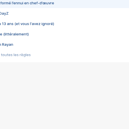
nsformé l’ennui en chef-d’œuvre
 DayZ
 a 13 ans (et vous l'avez ignoré)
e (littéralement)
im Rayan
 toutes les règles
s les jeux vidéo
us choquant de Rockstar ? - Le scandale BULLY
e plus moche de Steam
du RÊVE tourne au CAUCHEMAR
pendant 8 heures
it… à tort
umiliés par un jeu vidéo