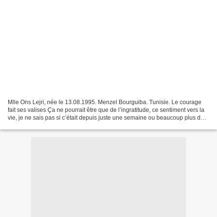
Mlle Ons Lejri, née le 13.08.1995. Menzel Bourguiba. Tunisie. Le courage
fait ses valises Ça ne pourrait être que de l’ingratitude, ce sentiment vers la
vie, je ne sais pas si c’était depuis juste une semaine ou beaucoup plus de
temps caché , quoi qu’il...