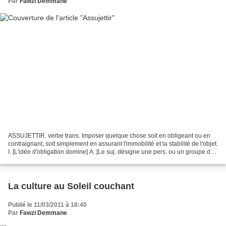
Par
Fawzi Demmane
ASSUJETTIR, verbe trans. Imposer quelque chose soit en obligeant ou en
contraignant, soit simplement en assurant l'immobilité et la stabilité de l'objet.
I. [L'idée d'obligation domine] A. [Le suj. désigne une pers. ou un groupe de
pers.] Avec soumission...
La culture au Soleil couchant
Publié le 11/03/2011 à 18:40
Par
Fawzi Demmane