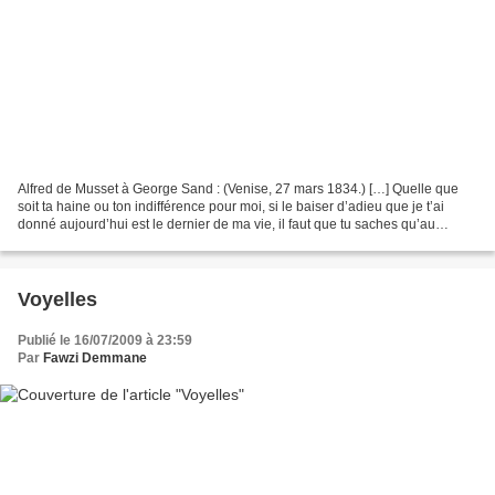
Alfred de Musset à George Sand : (Venise, 27 mars 1834.) […] Quelle que
soit ta haine ou ton indifférence pour moi, si le baiser d’adieu que je t’ai
donné aujourd’hui est le dernier de ma vie, il faut que tu saches qu’au
premier pas que j’ai fait dehors...
Voyelles
Publié le 16/07/2009 à 23:59
Par
Fawzi Demmane