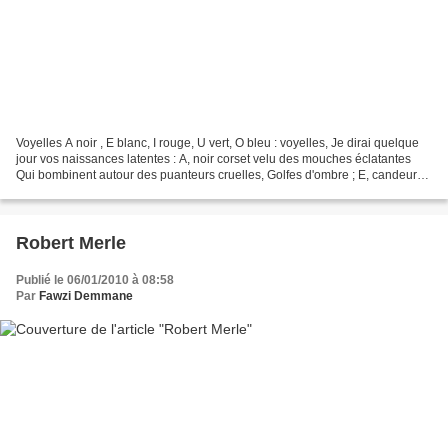
Voyelles A noir , E blanc, I rouge, U vert, O bleu : voyelles, Je dirai quelque
jour vos naissances latentes : A, noir corset velu des mouches éclatantes
Qui bombinent autour des puanteurs cruelles, Golfes d'ombre ; E, candeur
des vapeurs et des tentes,...
Robert Merle
Publié le 06/01/2010 à 08:58
Par
Fawzi Demmane