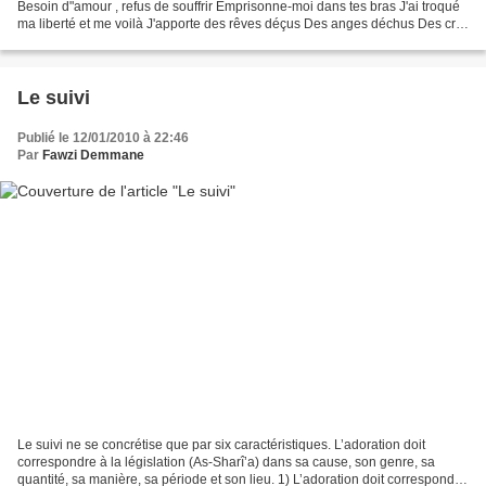
Besoin d"amour , refus de souffrir Emprisonne-moi dans tes bras J'ai troqué
ma liberté et me voilà J'apporte des rêves déçus Des anges déchus Des cris
longtemps tus Regarde-moi...
Le suivi
Publié le 12/01/2010 à 22:46
Par
Fawzi Demmane
Le suivi ne se concrétise que par six caractéristiques. L’adoration doit
correspondre à la législation (As-Sharî’a) dans sa cause, son genre, sa
quantité, sa manière, sa période et son lieu. 1) L’adoration doit correspondre