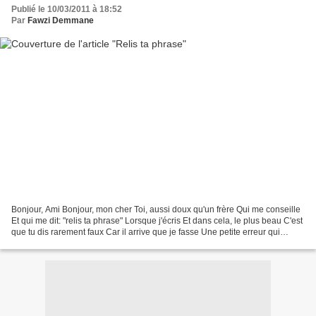
Publié le 10/03/2011 à 18:52
Par
Fawzi Demmane
Bonjour, Ami Bonjour, mon cher Toi, aussi doux qu'un frère Qui me conseille
Et qui me dit: "relis ta phrase" Lorsque j'écris Et dans cela, le plus beau C'est
que tu dis rarement faux Car il arrive que je fasse Une petite erreur qui
passe Inaperçue de...