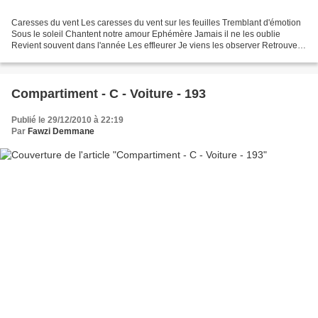
Caresses du vent Les caresses du vent sur les feuilles Tremblant d'émotion
Sous le soleil Chantent notre amour Ephémère Jamais il ne les oublie
Revient souvent dans l'année Les effleurer Je viens les observer Retrouver
ta magie Le peu de toi Le jour où...
Compartiment - C - Voiture - 193
Publié le 29/12/2010 à 22:19
Par
Fawzi Demmane