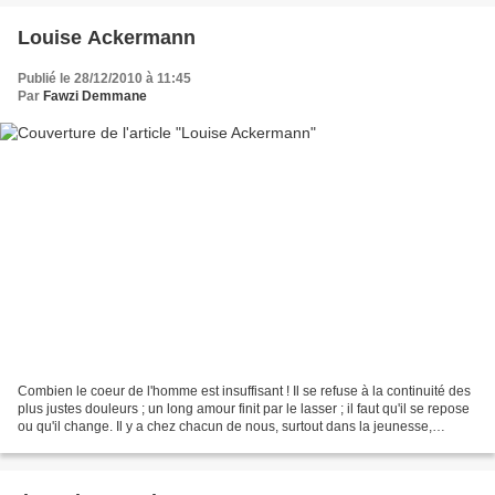
Louise Ackermann
Publié le 28/12/2010 à 11:45
Par
Fawzi Demmane
Combien le coeur de l'homme est insuffisant ! Il se refuse à la continuité des
plus justes douleurs ; un long amour finit par le lasser ; il faut qu'il se repose
ou qu'il change. Il y a chez chacun de nous, surtout dans la jeunesse,
quelque chose qui...