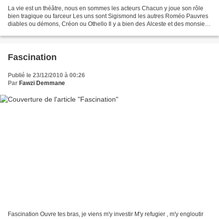
La vie est un théâtre, nous en sommes les acteurs Chacun y joue son rôle
bien tragique ou farceur Les uns sont Sigismond les autres Roméo Pauvres
diables ou démons, Créon ou Othello Il y a bien des Alceste et des monsieur
Jourdain Mais aussi des Tartuffe...
Fascination
Publié le 23/12/2010 à 00:26
Par
Fawzi Demmane
Fascination Ouvre tes bras, je viens m'y investir M'y refugier , m'y engloutir