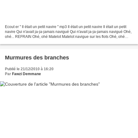
Ecout er " Il était un petit navire " mp3 Il était un petit navire Il était un petit
navire Qui n'avait ja-ja-jamais navigué Qui n'avait ja-ja-jamais navigué Ohé,
ohé... REFRAIN Ohé, ohé Matelot Matelot navigue sur les flots Ohé, ohé
Matelot Matelot navigue...
Murmures des branches
Publié le 21/12/2010 à 16:20
Par
Fawzi Demmane