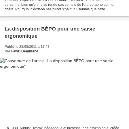
personne, bien qu'on ne se rende pas compte de l'orthographe du mot
chère. Pourquoi n'écrit-on pas plutôt "chair" ? Il semble que cette
orthographe serait plus en rapport avec la signification....
La disposition BÉPO pour une saisie
ergonomique
Publié le 22/05/2011 à 11:47
Par
Fawzi Demmane
En 1930, August Dvorak, pédagogue et professeur de psychologie, créée