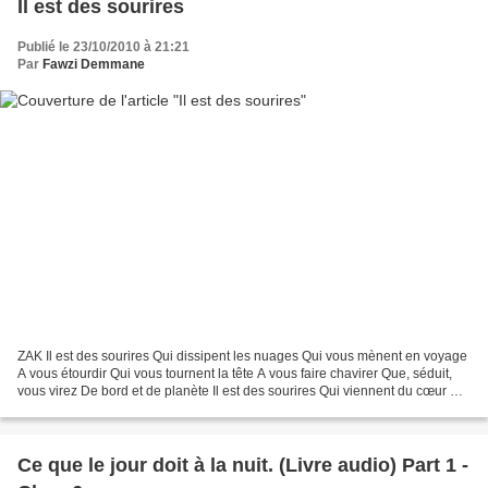
Il est des sourires
Publié le 23/10/2010 à 21:21
Par
Fawzi Demmane
ZAK Il est des sourires Qui dissipent les nuages Qui vous mènent en voyage
A vous étourdir Qui vous tournent la tête A vous faire chavirer Que, séduit,
vous virez De bord et de planète Il est des sourires Qui viennent du cœur Qui
ont tant de douceur Qu'ils...
Ce que le jour doit à la nuit. (Livre audio) Part 1 -