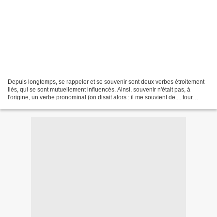
Depuis longtemps, se rappeler et se souvenir sont deux verbes étroitement
liés, qui se sont mutuellement influencés. Ainsi, souvenir n'était pas, à
l'origine, un verbe pronominal (on disait alors : il me souvient de.... tour
aujourd'hui archaïque ou littéraire);...