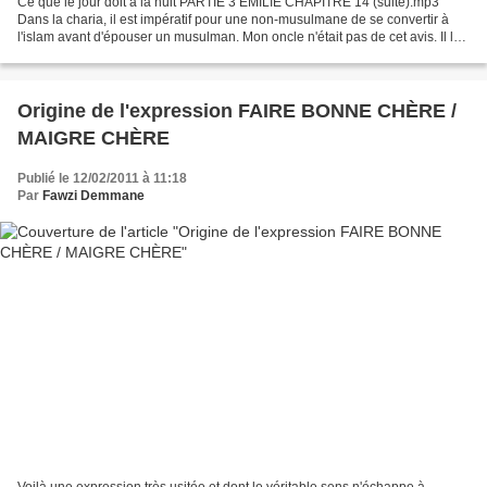
Ce que le jour doit à la nuit PARTIE 3 EMILIE CHAPITRE 14 (suite).mp3
Dans la charia, il est impératif pour une non-musulmane de se convertir à
l'islam avant d'épouser un musulman. Mon oncle n'était pas de cet avis. Il lui
importait peu que sa femme fût...
Origine de l'expression FAIRE BONNE CHÈRE /
MAIGRE CHÈRE
Publié le 12/02/2011 à 11:18
Par
Fawzi Demmane
Voilà une expression très usitée et dont le véritable sens n'échappe à