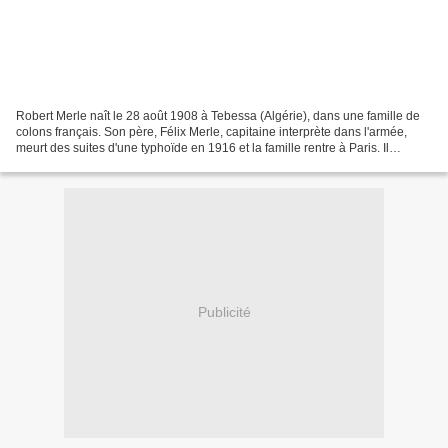
Robert Merle naît le 28 août 1908 à Tebessa (Algérie), dans une famille de
colons français. Son père, Félix Merle, capitaine interprète dans l'armée,
meurt des suites d'une typhoïde en 1916 et la famille rentre à Paris. Il
prépare khâgne et hypokhâgne...
Publicité