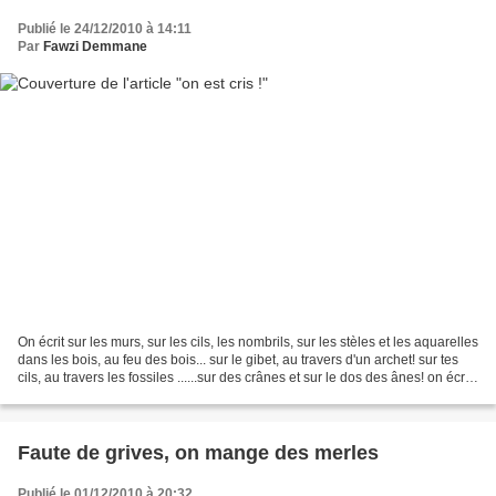
Publié le 24/12/2010 à 14:11
Par
Fawzi Demmane
On écrit sur les murs, sur les cils, les nombrils, sur les stèles et les aquarelles
dans les bois, au feu des bois... sur le gibet, au travers d'un archet! sur tes
cils, au travers les fossiles ......sur des crânes et sur le dos des ânes! on écrit
nos...
Faute de grives, on mange des merles
Publié le 01/12/2010 à 20:32