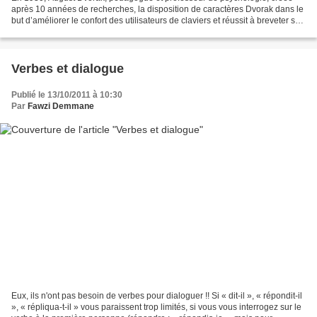
après 10 années de recherches, la disposition de caractères Dvorak dans le
but d’améliorer le confort des utilisateurs de claviers et réussit à breveter son
invention. Une déclinaison...
Verbes et dialogue
Publié le 13/10/2011 à 10:30
Par
Fawzi Demmane
Eux, ils n'ont pas besoin de verbes pour dialoguer !! Si « dit-il », « répondit-il
», « répliqua-t-il » vous paraissent trop limités, si vous vous interrogez sur le