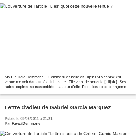
Ma fille Hala Demmane.... Comme tu es belle en Hijeb ! M a copine est
venue me voir dans un état inhabituel. Elle vient de porter le [ Hijab ] . Ses
autres copines se rassemblèrent autour d’elle. Etonnées de ce changement,
l’une d’elle lui posa cette...
Lettre d'adieu de Gabriel Garcia Marquez
Publié le 09/08/2011 à 21:21
Par
Fawzi Demmane